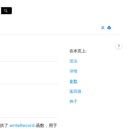
在本页上
语法
详情
参数
返回值
例子
提供了
writeRecord
函数，用于