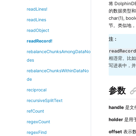
将 Dolp
readLines!
的数据类型和
char(1), boo
readLines
节。类似地
readObject
注：
readRecord!
readRecor
rebalanceChunksAmongDataNo
相违背。比
des
写进表中，
rebalanceChunksWithinDataNo
de
参数
reciprocal
recursiveSplitText
handle
是文
refCount
holder
是用
regexCount
offset
表示
regexFind