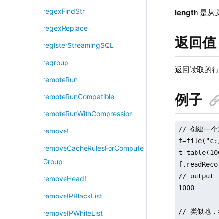
regexFindStr
length
是从
regexReplace
返回值
registerStreamingSQL
regroup
返回读取的
remoteRun
例子
remoteRunCompatible
remoteRunWithCompression
// 创建一个
remove!
f=file("c:
removeCacheRulesForCompute
t=table(10
Group
f.readReco
// output

removeHead!
1000

removeIPBlackList
// 类似地，
removeIPWhiteList