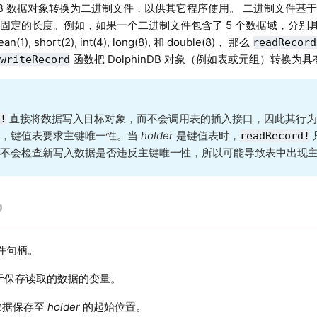
hinDB 数据对象转换为二进制文件，以供其它程序使用。 二进制文件
固定的长度。例如，如果一个二进制文件包含了 5 个数据域，分别
lean(1), short(2), int(4), long(8), 和 double(8)， 那么
readRecord
，
函数把 DolphinDB 对象（例如表或元组）转换
writeRecord
直接将数据写入目标对象，而不会调用表的插入接口，因此其行为
d!
如，键值表要求主键唯一性。当
holder
是键值表时，
readRecord!
并不会检查新写入数据是否违反主键唯一性，所以可能导致表中出现
件句柄。
于保存读取的数据的变量。
数据保存至
holder
的起始位置。