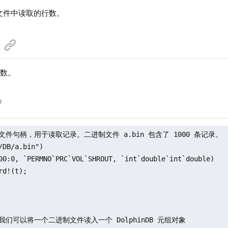
文件中读取的行数。
行数。
文件句柄，用于读取记录。二进制文件 a.bin 包含了 1000 条记录。

/DB/a.bin")

00:0, `PERMNO`PRC`VOL`SHROUT, `int`double`int`double)

rd!(t);

我们可以将一个二进制文件读入一个 DolphinDB 元组对象
