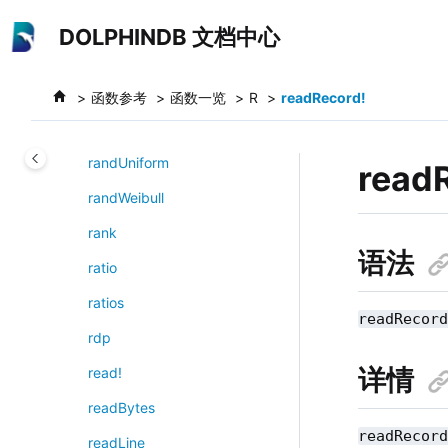
跳转到主要内容
randomForestClassifier
DOLPHINDB 文档中心
randomForestRegressor
randPoisson
函数参考
函数一览
R
readRecord!
randStudent
randUniform
read
randWeibull
rank
语法
ratio
ratios
readRecor
rdp
详情
read!
readBytes
readRecor
readLine