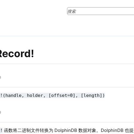
Record!
d!(handle, holder, [offset=0], [length])
函数将二进制文件转换为 DolphinDB 数据对象。DolphinDB 也
d!