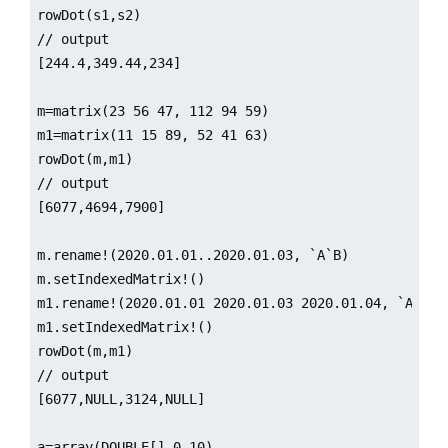
rowDot(s1,s2)

// output

[244.4,349.44,234]

m=matrix(23 56 47, 112 94 59)

m1=matrix(11 15 89, 52 41 63)

rowDot(m,m1)

// output

[6077,4694,7900]

m.rename!(2020.01.01..2020.01.03, `A`B)

m.setIndexedMatrix!()

m1.rename!(2020.01.01 2020.01.03 2020.01.04, `A`B)

m1.setIndexedMatrix!()

rowDot(m,m1)

// output

[6077,NULL,3124,NULL]

a=array(DOUBLE[],0,10)
