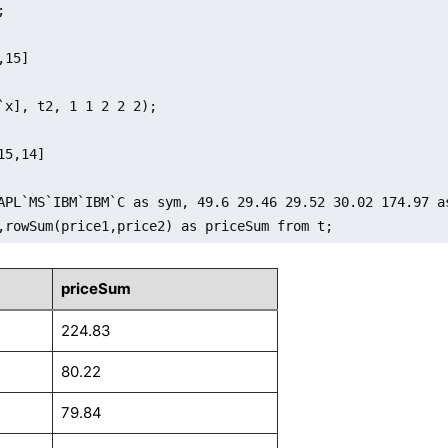


15]

`x], t2, 1 1 2 2 2);

15,14]

APL`MS`IBM`IBM`C as sym, 49.6 29.46 29.52 30.02 174.97 a
,rowSum(price1,price2) as priceSum from t;
priceSum
224.83
80.22
79.84