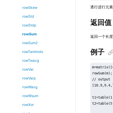
逐行进行元
rowSkew
rowStd
返回值
rowStdp
rowSum
返回一个长
rowSum2
例子
rowTanimoto
rowTwavg
m=matrix([
rowVar
rowSum(m);

rowVarp
// output

[10.9,9.4,7
rowWavg
rowWsum
t1=table(1
t2=table(5
rowXor