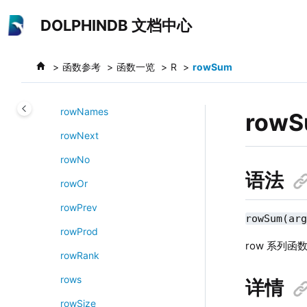
跳转到主要内容
rowMax
DOLPHINDB 文档中心
rowMergeAndSort
rowMin
函数参考
函数一览
R
rowSum
rowMove
rowNames
row
rowNext
rowNo
语法
rowOr
rowPrev
rowSum(ar
rowProd
row 系列
rowRank
rows
详情
rowSize