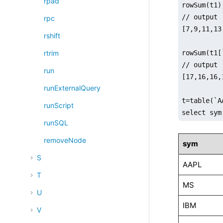
rpad
rowSum(t1);
// output

rpc
[7,9,11,13,
rshift
rowSum(t1[
rtrim
// output

run
[17,16,16,
runExternalQuery
t=table(`A
runScript
select sym
runSQL
removeNode
sym
S
AAPL
T
MS
U
IBM
V