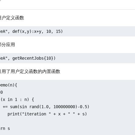
用户定义函数
deA", def(x,y):x+y, 10, 15)
部分应用
deA", getRecentJobs{10})
引用了用户定义函数的内置函数
emo(n){

0

(x in 1 : n) {

 += sum(sin rand(1.0, 100000000)-0.5)

   print("iteration " + x + " " + s)

rn s
