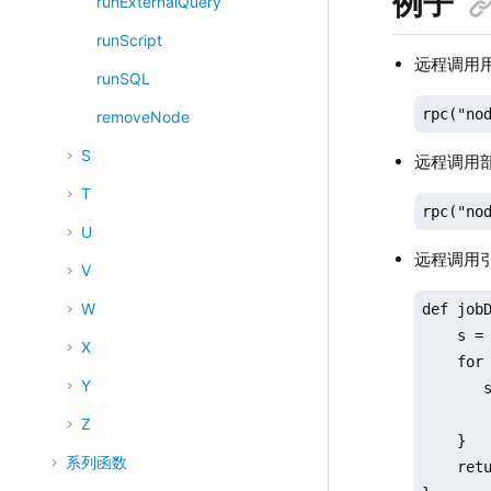
例子
runExternalQuery
runScript
远程调用
runSQL
rpc("no
removeNode
S
远程调用
T
rpc("no
U
远程调用
V
W
def jobD
    s = 
X
    for 
Y
       s
        
Z
    }

系列函数
    retu