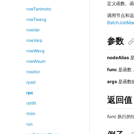
定义函数。
rowTanimoto
调用节点和
rowTwavg
BatchJobMa
rowVar
参数
rowVarp
rowWavg
nodeAlias
是
rowWsum
func
是函数
rowXor
args
是函数
rpad
rpc
返回值
rshift
rtrim
func
执行的
run