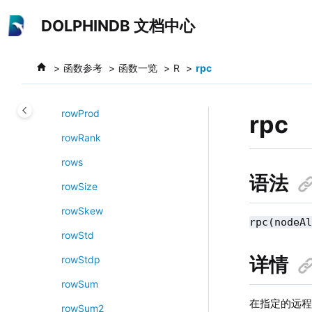
跳转到主要内容
rowNext
DOLPHINDB 文档中心
rowNo
rowOr
函数参考
函数一览
R
rpc
rowPrev
rowProd
rpc
rowRank
rows
语法
rowSize
rowSkew
rpc(nodeA
rowStd
详情
rowStdp
rowSum
在指定的远
rowSum2