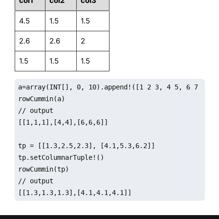
col1
col2
col3
4.5
1.5
1.5
2.6
2.6
2
1.5
1.5
1.5
a=array(INT[], 0, 10).append!([1 2 3, 4 5, 6 7 8]);

rowCummin(a)

// output

[[1,1,1],[4,4],[6,6,6]]

tp = [[1.3,2.5,2.3], [4.1,5.3,6.2]]

tp.setColumnarTuple!()

rowCummin(tp)

// output

[[1.3,1.3,1.3],[4.1,4.1,4.1]]