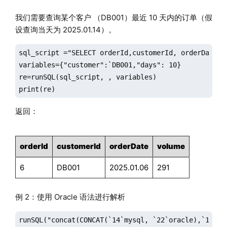
我们需要查询某个客户 （DB001）最近 10 天内的订单（假
设查询当天为 2025.01.14）。
sql_script ="SELECT orderId,customerId, orderDate, 
variables={"customer":`DB001,"days": 10}

re=runSQL(sql_script, , variables)

print(re)
返回：
orderId
customerId
orderDate
volume
6
DB001
2025.01.06
291
例 2：使用 Oracle 语法进行解析
runSQL("concat(CONCAT(`14`mysql, `22`oracle),`11`33)