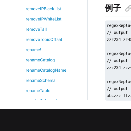
例子
removeIPBlackList
removeIPWhiteList
regexRepla
removeTail!
// output

removeTopicOffset
zzz234 zz45
rename!
regexRepla
renameCatalog
// output

zzz234 zzz4
renameCatalogName
renameSchema
regexRepla
// output

renameTable
abczzz ffz
reorderColumns!
repartitionDS
repeat