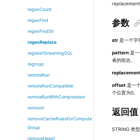
replacement
regexCount
参数
regexFind
regexFindStr
str
是一个字
regexReplace
pattern
是一
registerStreamingSQL
者的组合。
regroup
replacemen
remoteRun
offset
是一个
remoteRunCompatible
个位置为0。
remoteRunWithCompression
remove!
返回值
removeCacheRulesForCompute
Group
STRING 
removeHead!