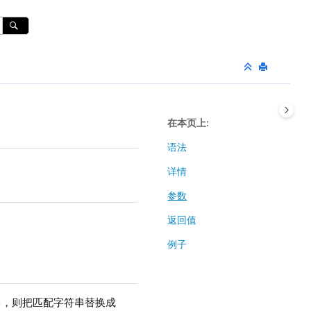
在本页上
语法
详情
参数
返回值
例子
串，则把匹配字符串替换成