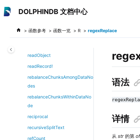
read!
跳转到主要内容
DOLPHINDB 文档中心
readBytes
readLine
函数参考
函数一览
R
regexReplace
readLines!
readLines
rege
readObject
readRecord!
rebalanceChunksAmongDataNo
语法
des
rebalanceChunksWithinDataNo
regexRepl
de
详情
reciprocal
recursiveSplitText
从
str
的第
of
refCount