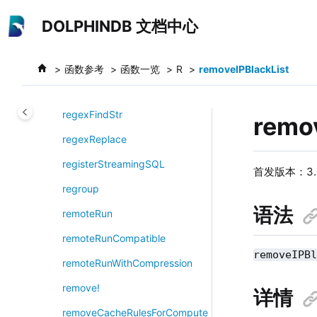
跳转到主要内容
recursiveSplitText
DOLPHINDB 文档中心
refCount
regexCount
函数参考
函数一览
R
removeIPBlackList
regexFind
regexFindStr
remo
regexReplace
registerStreamingSQL
首发版本：3.0
regroup
语法
remoteRun
remoteRunCompatible
removeIPB
remoteRunWithCompression
remove!
详情
removeCacheRulesForCompute