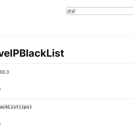
veIPBlackList
0.3
lackList(ips)