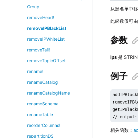
Group
从黑名单中移
removeHead!
此函数仅可
removeIPBlackList
参数
removeIPWhiteList
removeTail!
ips
是 STRI
removeTopicOffset
rename!
例子
renameCatalog
renameCatalogName
addIPBlack
removeIPBl
renameSchema
getIPBlack
renameTable
// output:
reorderColumns!
相关函数：
ad
repartitionDS