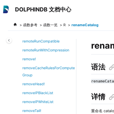
跳转到主要内容
regexReplace
DOLPHINDB 文档中心
registerStreamingSQL
regroup
函数参考
函数一览
R
renameCatalog
remoteRun
remoteRunCompatible
rena
remoteRunWithCompression
remove!
语法
removeCacheRulesForCompute
Group
renameCat
removeHead!
removeIPBlackList
详情
removeIPWhiteList
重命名 catal
removeTail!