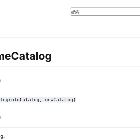
meCatalog
alog(oldCatalog, newCatalog)
og。