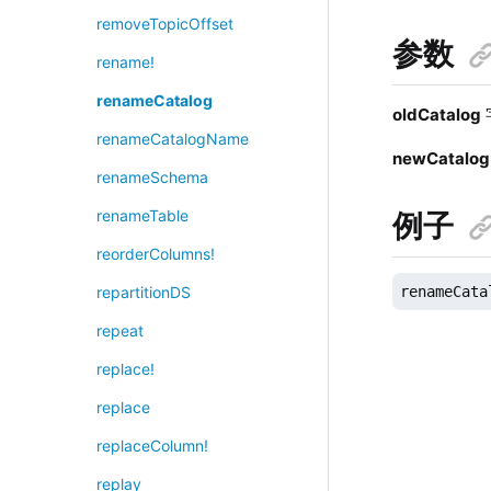
removeTopicOffset
参数
rename!
renameCatalog
oldCatalog
renameCatalogName
newCatalog
renameSchema
renameTable
例子
reorderColumns!
renameCata
repartitionDS
repeat
replace!
replace
replaceColumn!
replay