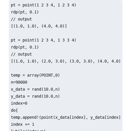
pt = point(1 2 3 4, 1 2 3 4)

rdp(pt, 0.1)

// output

[(1.0, 1.0), (4.0, 4.0)]

pt = point(1 2 3 4, 1 3 3 4)

rdp(pt, 0.1)

// output

[(1.0, 1.0), (2.0, 3.0), (3.0, 3.0), (4.0, 4.0)]

temp = array(POINT,0)

n=90000

x_data = rand(10.0,n)

y_data = rand(10.0,n)

index=0

do{

temp.append!(point(x_data[index], y_data[index]))

index += 1
