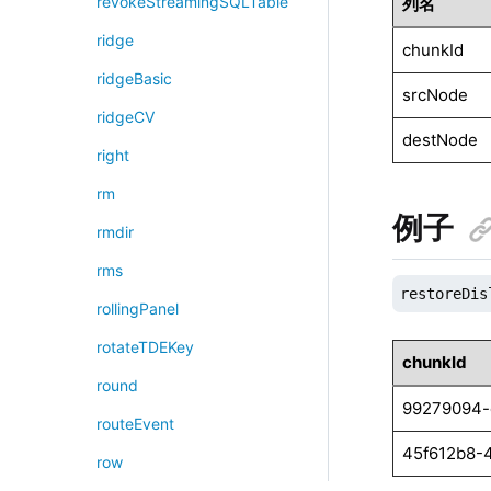
revokeStreamingSQLTable
列名
ridge
chunkId
ridgeBasic
srcNode
ridgeCV
destNode
right
rm
例子
rmdir
rms
restoreDis
rollingPanel
rotateTDEKey
chunkId
round
99279094-
routeEvent
45f612b8-
row