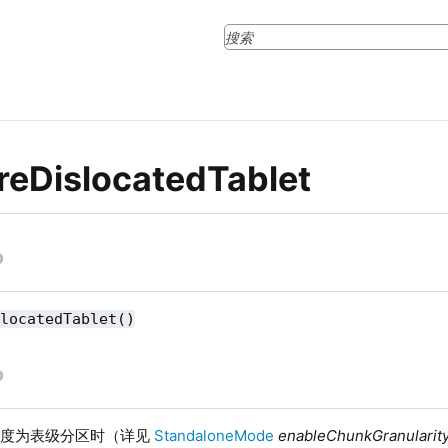
reDislocatedTablet
slocatedTablet()
粒度为表级分区时（详见
StandaloneMode
enableChunkGranularit