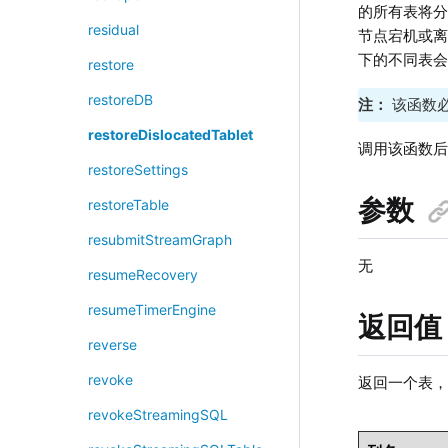
的所有表将
residual
节点宕机或
下的不同表
restore
restoreDB
注：
该函数
restoreDislocatedTablet
调用该函数
restoreSettings
参数
restoreTable
resubmitStreamGraph
无
resumeRecovery
resumeTimerEngine
返回值
reverse
revoke
返回一个表
revokeStreamingSQL