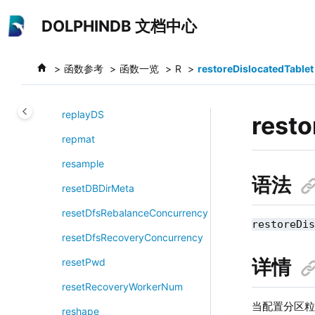
跳转到主要内容
replace!
DOLPHINDB 文档中心
replace
replaceColumn!
函数参考
函数一览
R
restoreDislocatedTablet
replay
replayDS
resto
repmat
resample
语法
resetDBDirMeta
resetDfsRebalanceConcurrency
restoreDi
resetDfsRecoveryConcurrency
详情
resetPwd
resetRecoveryWorkerNum
当配置分区
reshape