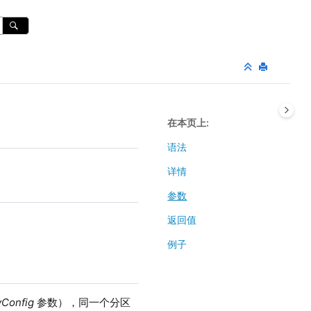
在本页上
语法
详情
参数
返回值
例子
yConfig
参数），同一个分区