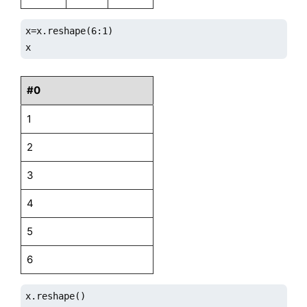
x=x.reshape(6:1)

x
#0
1
2
3
4
5
6
x.reshape()
