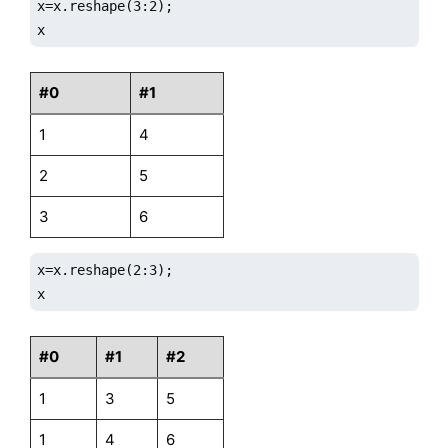
x=x.reshape(3:2);

x
#0
#1
1
4
2
5
3
6
x=x.reshape(2:3);

x
#0
#1
#2
1
3
5
1
4
6