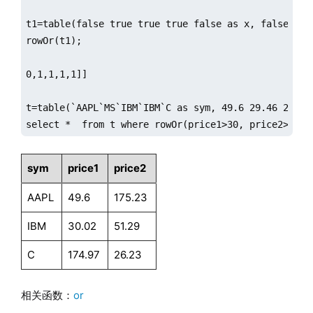
t1=table(false true true true false as x, false true
rowOr(t1);

0,1,1,1,1]]

t=table(`AAPL`MS`IBM`IBM`C as sym, 49.6 29.46 29.52
select *  from t where rowOr(price1>30, price2>100)
sym
price1
price2
AAPL
49.6
175.23
IBM
30.02
51.29
C
174.97
26.23
相关函数：
or