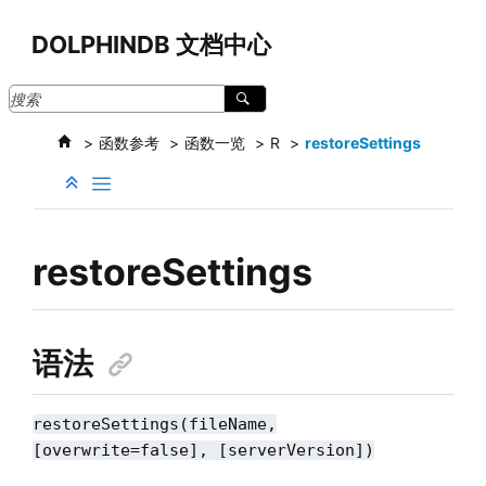
跳转到主要内容
DOLPHINDB 文档中心
函数参考
函数一览
R
restoreSettings
restoreSettings
语法
restoreSettings(fileName,
[overwrite=false], [serverVersion])