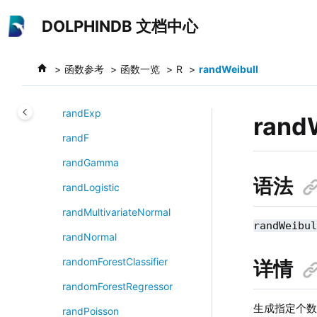
跳转到主要内容
randBeta
DOLPHINDB 文档中心
randBinomial
randChiSquare
函数参考
函数一览
R
randWeibull
randDiscrete
randExp
rand
randF
randGamma
语法
randLogistic
randMultivariateNormal
randWeibu
randNormal
randomForestClassifier
详情
randomForestRegressor
生成指定个数的
randPoisson