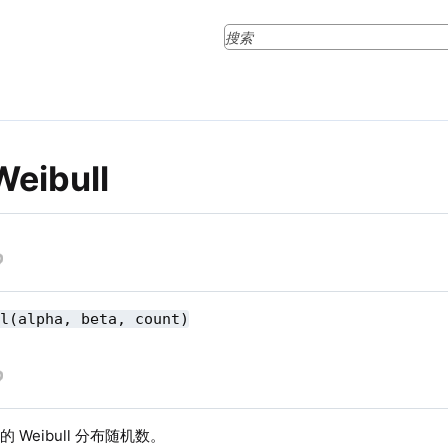
Weibull
ll(alpha, beta, count)
 Weibull 分布随机数。