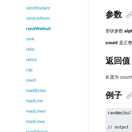
randStudent
参数
randUniform
randWeibull
形状参数
alp
rank
count
是正整
ratio
返回值
ratios
rdp
长度为
count
read!
readBytes
例子
readLine
readLines!
randWeibul
readLines
// output

readObject