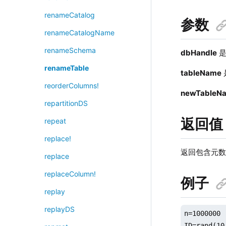
renameCatalog
参数
renameCatalogName
renameSchema
dbHandle
是
renameTable
tableName
reorderColumns!
newTableN
repartitionDS
返回值
repeat
replace!
返回包含元
replace
replaceColumn!
例子
replay
replayDS
n=1000000

ID=rand(10,