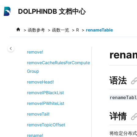
跳转到主要内容
regroup
DOLPHINDB 文档中心
remoteRun
函数参考
函数一览
R
renameTable
remoteRunCompatible
remoteRunWithCompression
rena
remove!
removeCacheRulesForCompute
Group
语法
removeHead!
removeIPBlackList
renameTab
removeIPWhiteList
详情
removeTail!
removeTopicOffset
将给定分布
rename!