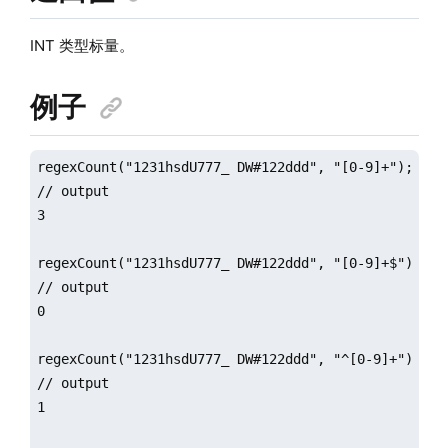
INT 类型标量。
例子
regexCount("1231hsdU777_ DW#122ddd", "[0-9]+");

// output

3

regexCount("1231hsdU777_ DW#122ddd", "[0-9]+$");

// output

0

regexCount("1231hsdU777_ DW#122ddd", "^[0-9]+");

// output

1
