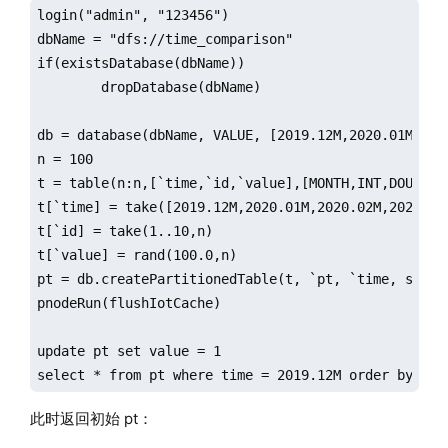
login("admin", "123456")

dbName = "dfs://time_comparison"

if(existsDatabase(dbName))

	dropDatabase(dbName)

db = database(dbName, VALUE, [2019.12M,2020.01M,202
n = 100

t = table(n:n,[`time,`id,`value],[MONTH,INT,DOUBLE])
t[`time] = take([2019.12M,2020.01M,2020.02M,2020.03
t[`id] = take(1..10,n)

t[`value] = rand(100.0,n)

pt = db.createPartitionedTable(t, `pt, `time, sortCo
pnodeRun(flushIotCache)

update pt set value = 1

select * from pt where time = 2019.12M order by tim
此时返回初始 pt：