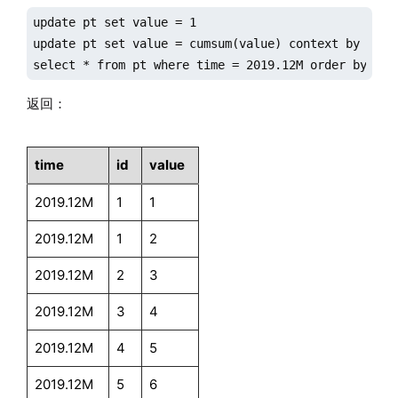
update pt set value = 1

update pt set value = cumsum(value) context by time 
select * from pt where time = 2019.12M order by tim
返回：
time
id
value
2019.12M
1
1
2019.12M
1
2
2019.12M
2
3
2019.12M
3
4
2019.12M
4
5
2019.12M
5
6