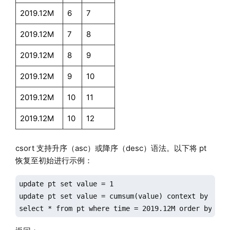
2019.12M
6
7
2019.12M
7
8
2019.12M
8
9
2019.12M
9
10
2019.12M
10
11
2019.12M
10
12
csort 支持升序（asc）或降序（desc）语法。以下将 pt
恢复至初始进行示例：
update pt set value = 1

update pt set value = cumsum(value) context by time 
select * from pt where time = 2019.12M order by tim