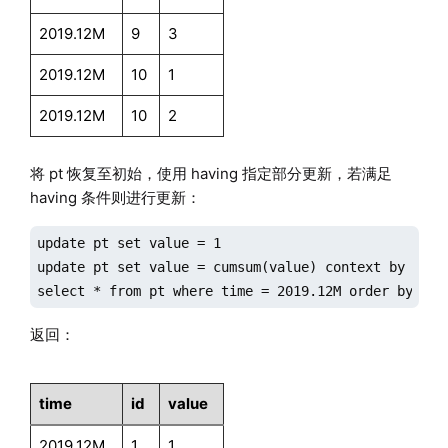
2019.12M
9
3
2019.12M
10
1
2019.12M
10
2
将 pt 恢复至初始，使用 having 指定部分更新，若满足
having 条件则进行更新：
update pt set value = 1

update pt set value = cumsum(value) context by time 
select * from pt where time = 2019.12M order by tim
返回：
time
id
value
2019.12M
1
1