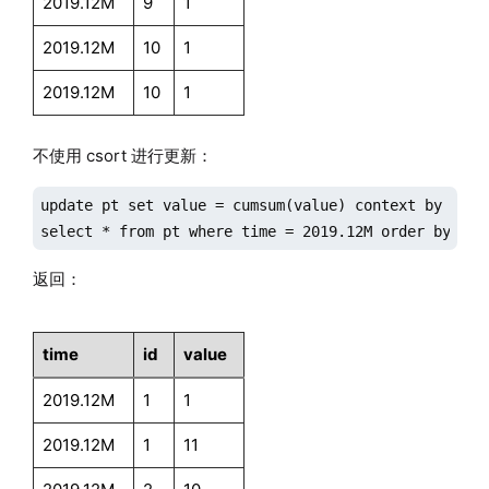
2019.12M
9
1
2019.12M
10
1
2019.12M
10
1
不使用 csort 进行更新：
update pt set value = cumsum(value) context by time;
select * from pt where time = 2019.12M order by tim
返回：
time
id
value
2019.12M
1
1
2019.12M
1
11