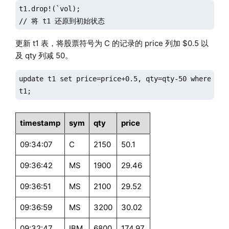
t1.drop!(`vol);

// 将 t1 还原到初始状态
更新 t1 表，将股票符号为 C 的记录的 price 列加 $0.5 以
及 qty 列减 50。
update t1 set price=price+0.5, qty=qty-50 where sym=
t1;
timestamp
sym
qty
price
09:34:07
C
2150
50.1
09:36:42
MS
1900
29.46
09:36:51
MS
2100
29.52
09:36:59
MS
3200
30.02
09:32:47
IBM
6800
174.97