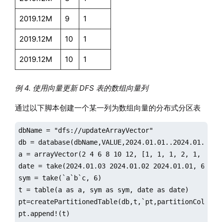
2019.12M
9
1
2019.12M
10
1
2019.12M
10
1
例 4. 使用向量更新 DFS 表的数组向量列
通过以下脚本创建一个某一列为数组向量的分布式分区表
dbName = "dfs://updateArrayVector"

db = database(dbName,VALUE,2024.01.01..2024.01.03, e
a = arrayVector(2 4 6 8 10 12, [1, 1, 1, 2, 1, 3, 1,
date = take(2024.01.03 2024.01.02 2024.01.01, 6)

sym = take(`a`b`c, 6)

t = table(a as a, sym as sym, date as date)

pt=createPartitionedTable(db,t,`pt,partitionColumns=
pt.append!(t)
