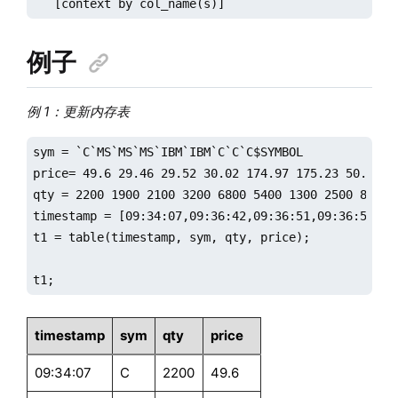
   [context by col_name(s)]
例子
例 1：更新内存表
sym = `C`MS`MS`MS`IBM`IBM`C`C`C$SYMBOL

price= 49.6 29.46 29.52 30.02 174.97 175.23 50.76 50
qty = 2200 1900 2100 3200 6800 5400 1300 2500 8800

timestamp = [09:34:07,09:36:42,09:36:51,09:36:59,09
t1 = table(timestamp, sym, qty, price);

t1;
timestamp
sym
qty
price
09:34:07
C
2200
49.6