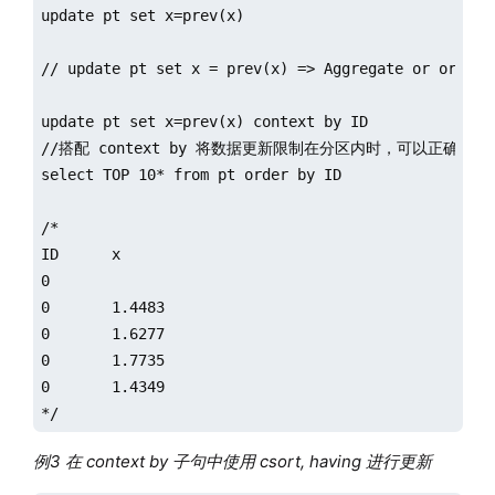
update pt set x=prev(x) 

// update pt set x = prev(x) => Aggregate or order-
update pt set x=prev(x) context by ID

//搭配 context by 将数据更新限制在分区内时，可以正确执行。
select TOP 10* from pt order by ID

/*

ID	x

0	

0	1.4483

0	1.6277

0	1.7735

0	1.4349

*/
例3 在 context by 子句中使用 csort, having 进行更新