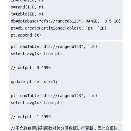
x=rand(1.0, n)

t=table(ID, x)

db=database("dfs://rangedb123", RANGE,  0 5 10)

pt=db.createPartitionedTable(t, `pt, `ID)

pt.append!(t)
pt=loadTable("dfs://rangedb123", `pt)

select avg(x) from pt;

// output: 0.4999

update pt set x=x+1;

pt=loadTable("dfs://rangedb123", `pt)

select avg(x) from pt;

// output: 1.4999
//不允许使用序列函数对跨分区数据进行更新，因此会报错。
