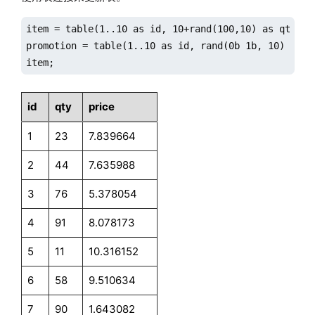
item = table(1..10 as id, 10+rand(100,10) as qty, 1.
promotion = table(1..10 as id, rand(0b 1b, 10) as fl
item;
id
qty
price
1
23
7.839664
2
44
7.635988
3
76
5.378054
4
91
8.078173
5
11
10.316152
6
58
9.510634
7
90
1.643082