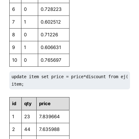
6
0
0.728223
7
1
0.602512
8
0
0.71226
9
1
0.606631
10
0
0.765697
update item set price = price*discount from ej(item,
item;
id
qty
price
1
23
7.839664
2
44
7.635988