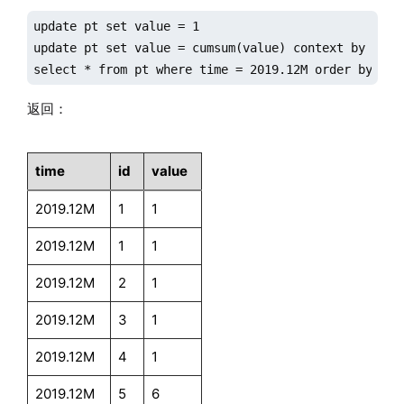
update pt set value = 1

update pt set value = cumsum(value) context by time 
select * from pt where time = 2019.12M order by tim
返回：
time
id
value
2019.12M
1
1
2019.12M
1
1
2019.12M
2
1
2019.12M
3
1
2019.12M
4
1
2019.12M
5
6