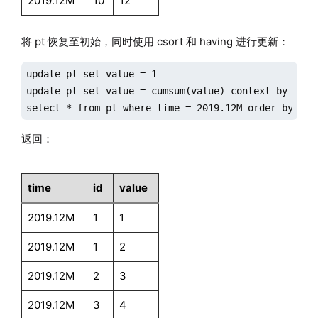
2019.12M
10
12
将 pt 恢复至初始，同时使用 csort 和 having 进行更新：
update pt set value = 1

update pt set value = cumsum(value) context by time 
select * from pt where time = 2019.12M order by tim
返回：
time
id
value
2019.12M
1
1
2019.12M
1
2
2019.12M
2
3
2019.12M
3
4