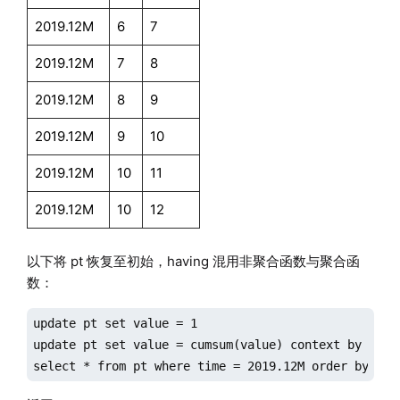
2019.12M
6
7
2019.12M
7
8
2019.12M
8
9
2019.12M
9
10
2019.12M
10
11
2019.12M
10
12
以下将 pt 恢复至初始，having 混用非聚合函数与聚合函
数：
update pt set value = 1

update pt set value = cumsum(value) context by time
select * from pt where time = 2019.12M order by tim