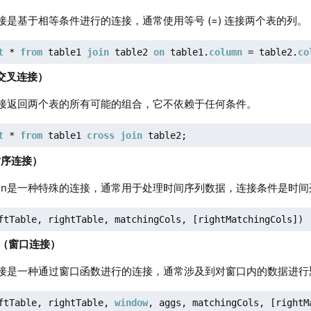
接是基于相等条件进行的连接，通常使用等号 (=) 连接两个表的列。
t
 * 
from
 table1 
join
 table2 
on
 table1.
column
 = table2.
co
n（交叉连接）
接返回两个表的所有可能的组合，它不依赖于任何条件。
t
 * 
from
 table1 
cross
join
 table2;
n（时序连接）
f join是一种特殊的连接，通常用于处理时间序列数据，连接条件是时
ftTable, rightTable, matchingCols, [rightMatchingCols])
oin（窗口连接）
接是一种通过窗口函数进行的连接，通常涉及到对窗口内的数据进行
ftTable, rightTable, 
window
, aggs, matchingCols, [rightM