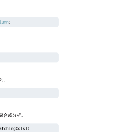
lumn
;
间列。
聚合或分析。
atchingCols])