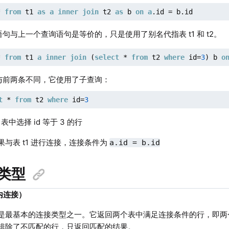
* 
from
 t1 
as
a
inner
join
 t2 
as
 b 
on
a
.id = b.id
句与上一个查询语句是等价的，只是使用了别名代指表 t1 和 t2。
* 
from
 t1 
a
inner
join
 (
select
 * 
from
 t2 
where
 id=
3
) b 
o
与前两条不同，它使用了子查询：
t
 * 
from
 t2 
where
 id=
3
2 表中选择 id 等于 3 的行
果与表 t1 进行连接，连接条件为
a.id = b.id
类型
n（内连接）
是最基本的连接类型之一。它返回两个表中满足连接条件的行，即两
排除了不匹配的行，只返回匹配的结果。