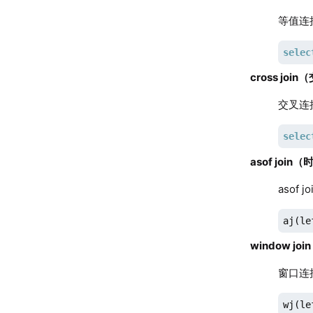
等值连
selec
cross joi
交叉连
selec
asof joi
aso
aj(le
window j
窗口连
wj(le