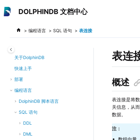
跳转到主要内容
DOLPHINDB 文档中心
编程语言
SQL 语句
表连接
表连
关于DolphinDB
快速上手
部署
概述
编程语言
表连接是将
DolphinDB 脚本语言
关信息，从而
SQL 语句
数据。
DDL
注：
DML
数组向量（