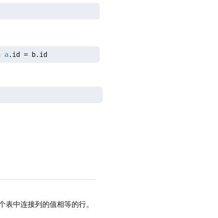
n
a
.id = b.id
个表中连接列的值相等的行。