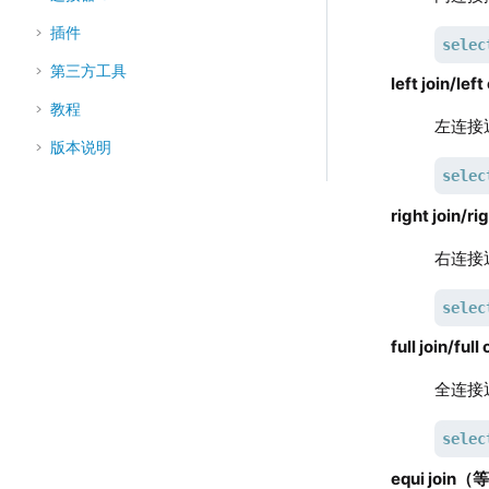
插件
selec
第三方工具
left join/
教程
左连接
版本说明
selec
right join
右连接
selec
full join/
全连接
selec
equi joi