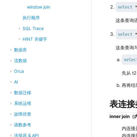
window join
select
 
执行顺序
这条查询语
SQL Trace
select
 
HINT 关键字
这条查询
数据库
selec
流数据
Orca
先从 t
AI
再将结
数据迁移
表连接
系统运维
故障排查
inner joi
函数参考
内连接
内连接
连接器 & API