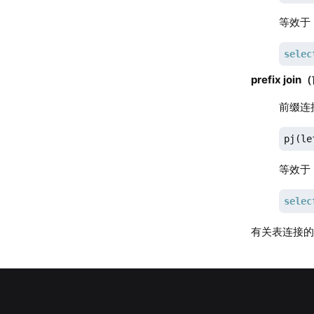
等效于
selec
prefix jo
前缀连
pj(le
等效于
selec
有关表连接