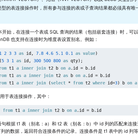
类型的表连接操作时，所有参与连接的表或子查询结果都必须具有唯
本开始，在连接一个表或 SQL 查询的结果（包括嵌套连接）时，可以为
hinDB 也支持在连接时为维度表设置别名。例如：
1
2
3
3
as
 id, 
7.8
4.6
5.1
0.1
as
value
)

(
5
3
1
as
 id, 
300
500
800
as
rom
 t1 
a
inner
join
 t2 b 
on
a
rom
 t1 
as
a
inner
join
 t2 
as
 b 
on
a
rom
 t1 
a
inner
join
 (
select
 * 
from
 t2 
where
 id=
3
) b 
on
a
句用于表连接操作，其中：
* 
from
 t1 
a
inner
join
 t2 b 
on
a
.id = b.id
句根据 t1 表（别名：a）和 t2 表（别名：b）中 id 列的匹配来
的数据，返回符合连接条件的记录。连接条件是 t1 表中的 id 列等于 