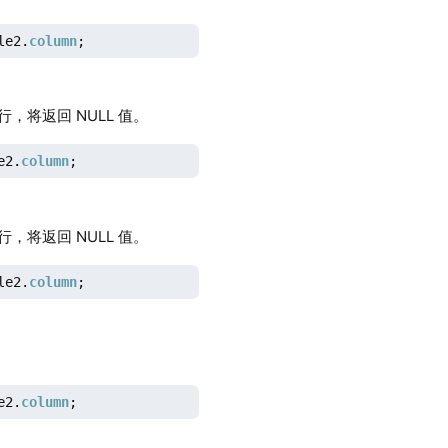
le2.
column
;
将返回 NULL 值。
e2.
column
;
将返回 NULL 值。
le2.
column
;
e2.
column
;