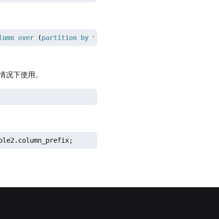
lumn
over
 (
partition
by
 table1.partition_column 
order
by
情况下使用。
ble2.column_prefix;