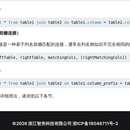
：
t
 * 
from
 table1 
join
 table2 
on
 table1.
column
 = table2.
co
in（前缀连接
）
接是一种基于列名前缀匹配的连接，通常在列名相似但不完全相同的
ftTable, rightTable, matchingCols, [rightMatchingCols])
：
t
 * 
from
 table1 
join
 table2 
on
 table1.column_prefix = ta
的详细用法，请浏览以下各节。
©2026 浙江智臾科技有限公司 浙ICP备18048711号-3