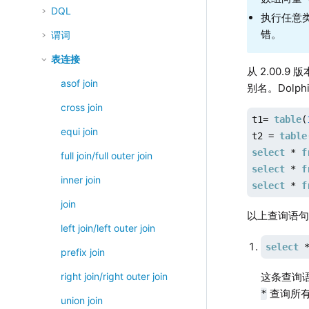
DQL
执行任意
错。
谓词
表连接
从
2.00.9
版
asof join
别名。Dolp
cross join
t1= 
table
(
equi join
t2 = 
table
select
 * 
f
full join/full outer join
select
 * 
f
inner join
select
 * 
f
join
以上查询语
left join/left outer join
select
 
prefix join
这条查询语
right join/right outer join
查询所有列
*
union join