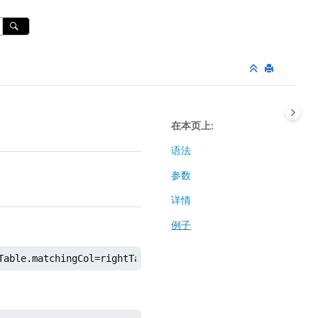
在本页上
语法
参数
详情
例子
Table.matchingCol=rightTable.rightMatchingCol