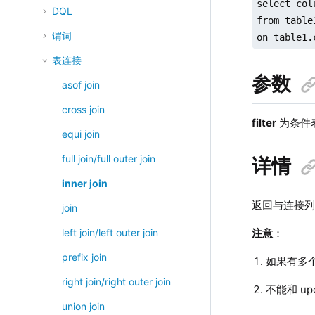
select col
DQL
from table
谓词
on table1.
表连接
参数
asof join
cross join
filter
为条件表
equi join
full join/full outer join
详情
inner join
返回与连接
join
注意
：
left join/left outer join
prefix join
如果有多个
right join/right outer join
不能和 u
union join