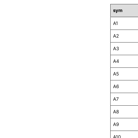
sym
A1
A2
A3
A4
A5
A6
A7
A8
A9
A10