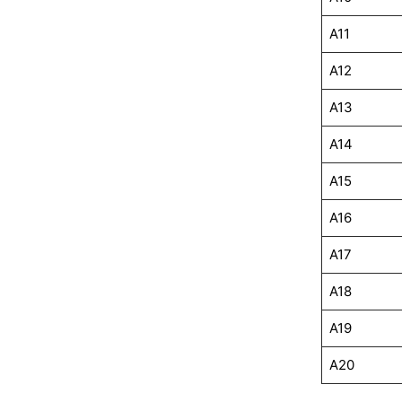
A11
A12
A13
A14
A15
A16
A17
A18
A19
A20