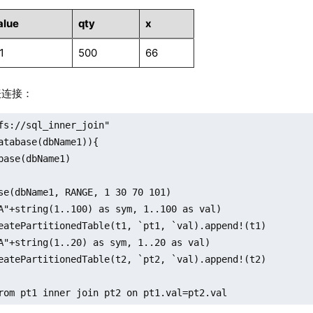
alue
qty
x
1
500
66
表连接：
fs://sql_inner_join"

atabase(dbName1)){

base(dbName1)

se(dbName1, RANGE, 1 30 70 101)

A"+string(1..100) as sym, 1..100 as val)

eatePartitionedTable(t1, `pt1, `val).append!(t1)

A"+string(1..20) as sym, 1..20 as val)

eatePartitionedTable(t2, `pt2, `val).append!(t2)

rom pt1 inner join pt2 on pt1.val=pt2.val