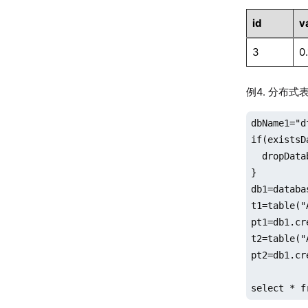
id
v
3
0.
例4. 分布式
dbName1="d
if(existsD
  dropData
}

db1=databa
t1=table("
pt1=db1.cr
t2=table("
pt2=db1.cr
select * f