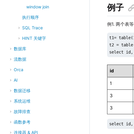
例子
window join
执行顺序
例1. 两个
SQL Trace
t1= table(
HINT 关键字
t2 = table
数据库
select id,
流数据
Orca
id
AI
1
数据迁移
3
系统运维
3
故障排查
函数参考
select id,
连接器 & API