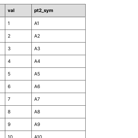
val
pt2_sym
1
A1
2
A2
3
A3
4
A4
5
A5
6
A6
7
A7
8
A8
9
A9
10
A10