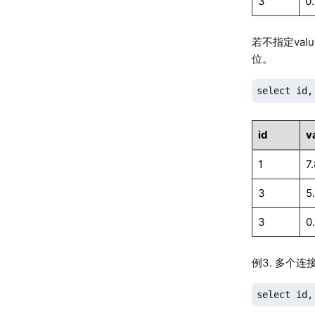
3
0.
若不指定va
位。
select id,
id
v
1
7
3
5.
3
0.
例3. 多个连
select id,