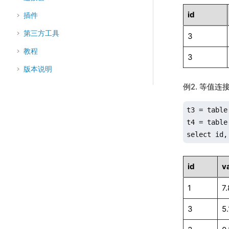
id
插件
第三方工具
3
教程
3
版本说明
例2. 等值
t3 = table
t4 = table
select id,
id
v
1
7.
3
5.