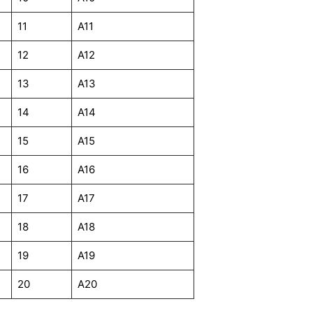
11
A11
12
A12
13
A13
14
A14
15
A15
16
A16
17
A17
18
A18
19
A19
20
A20