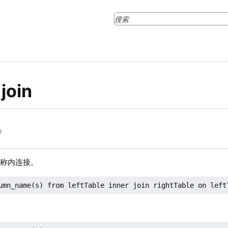
 join
又称内连接。
umn_name(s) from leftTable inner join rightTable on left