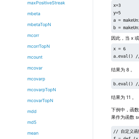
maxPositiveStreak
x=3

y=5

mbeta
a = makeUn
mbetaTopN
b = makeUn
mcorr
因此，当 x 
mcorrTopN
x = 6

a.eval() 
mcount
mcovar
结果为 8 。
mcovarp
b.eval() 
mcovarpTopN
结果为 11 。
mcovarTopN
下例中，函
mdd
果作为函数 sq
md5
// 自定义函
mean
f = def (x