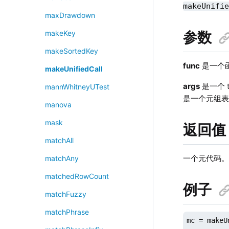
makeUnifi
maxDrawdown
参数
makeKey
makeSortedKey
func
是一个
makeUnifiedCall
args
是一个 
mannWhitneyUTest
是一个元组
manova
mask
返回值
matchAll
一个元代码
matchAny
matchedRowCount
例子
matchFuzzy
matchPhrase
mc = makeU