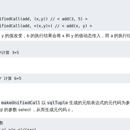
ifiedCall(add, (x,y)) // < add(3, 5) >

ifiedCall(add, <(x,y)>) // < add(x, y) >
或 y 的值改变，b 的执行结果会将 x 和 y 的值动态传入，而 a 的执行
//计算 3+5
// 计算 6+5
数
以
生成的元组表达式的元代码为参
makeUnifiedCall
sqlTuple
l 的参数 select ，从而生成元代码 c 。
数

,y)->(x-y)/(x+y)
