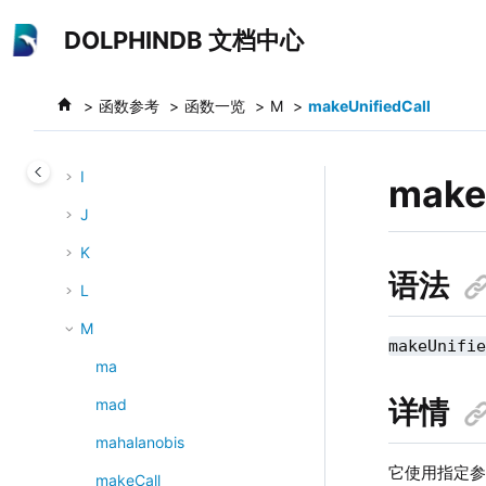
跳转到主要内容
E
DOLPHINDB 文档中心
F
G
函数参考
函数一览
M
makeUnifiedCall
H
I
make
J
K
语法
L
M
makeUnifi
ma
详情
mad
mahalanobis
它使用指定参
makeCall