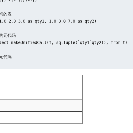
询的表

1.0 2.0 3.0 as qty1, 1.0 3.0 7.0 as qty2)

的元代码

lect=makeUnifiedCall(f, sqlTuple(`qty1`qty2)), from=t)

元代码
