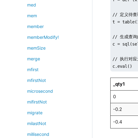
med
// 定义待查
mem
t = table(
member
// 生成查询
memberModify!
c = sql(se
memSize
merge
// 执行对应
c.eval()
mfirst
mfirstNot
_qty1
microsecond
0
mifirstNot
-0.2
migrate
-0.4
milastNot
millisecond