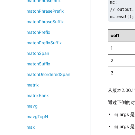
matchPhraseInfix
mc;

// output:
matchPhrasePrefix
mc.eval();
matchPhraseSuffix
matchPrefix
col1
matchPrefixSuffix
1
matchSpan
2
matchSuffix
3
matchUnorderedSpan
matrix
从版本2.00
matrixRank
通过下例的
mavg
当 args
mavgTopN
当 arg
max