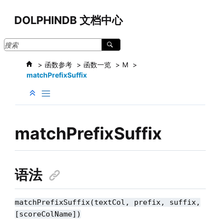
跳转到主要内容
DOLPHINDB 文档中心
函数参考
函数一览
M
matchPrefixSuffix
matchPrefixSuffix
语法
matchPrefixSuffix(textCol, prefix, suffix,
[scoreColName])