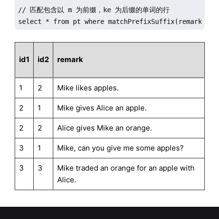
// 匹配包含以 m 为前缀，ke 为后缀的单词的行

select * from pt where matchPrefixSuffix(remark,"m"
id1
id2
remark
1
2
Mike likes apples.
2
1
Mike gives Alice an apple.
2
2
Alice gives Mike an orange.
3
1
Mike, can you give me some apples?
3
3
Mike traded an orange for an apple with
Alice.