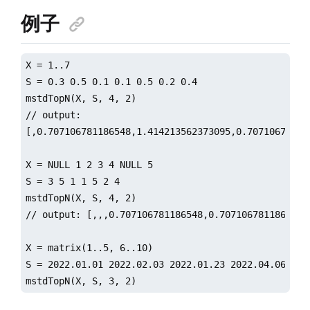
例子
X = 1..7

S = 0.3 0.5 0.1 0.1 0.5 0.2 0.4

mstdTopN(X, S, 4, 2)

// output: 

[,0.707106781186548,1.414213562373095,0.70710678118
X = NULL 1 2 3 4 NULL 5

S = 3 5 1 1 5 2 4

mstdTopN(X, S, 4, 2)

// output: [,,,0.707106781186548,0.707106781186548,0
X = matrix(1..5, 6..10)

S = 2022.01.01 2022.02.03 2022.01.23 2022.04.06 2021
mstdTopN(X, S, 3, 2)