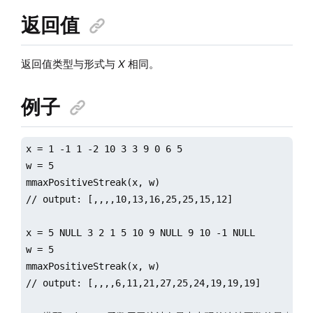
返回值
返回值类型与形式与
X
相同。
例子
x = 1 -1 1 -2 10 3 3 9 0 6 5

w = 5

mmaxPositiveStreak(x, w)

// output: [,,,,10,13,16,25,25,15,12]

x = 5 NULL 3 2 1 5 10 9 NULL 9 10 -1 NULL

w = 5

mmaxPositiveStreak(x, w)

// output: [,,,,6,11,21,27,25,24,19,19,19]
