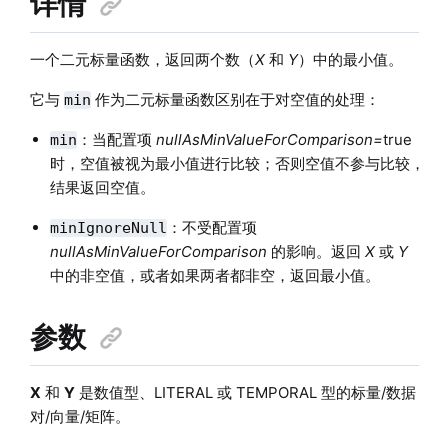
详情
一个二元标量函数，返回两个数（
X
和
Y
）中的最小值。
它与
作为二元标量函数区别在于对空值的处理：
min
：当配置项
nullAsMinValueForComparison=
true
min
时，空值被视为最小值进行比较；否则空值不参与比较，
结果返回空值。
：不受配置项
minIgnoreNull
nullAsMinValueForComparison
的影响。返回
X
或
Y
中的非空值，或者如果两者都非空，返回最小值。
参数
X
和
Y
是数值型、LITERAL 或 TEMPORAL 型的标量/数据
对/向量/矩阵。