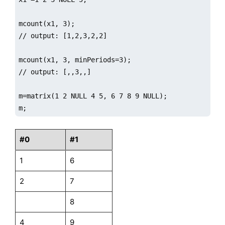
mcount(x1, 3);

// output: [1,2,3,2,2]

mcount(x1, 3, minPeriods=3);

// output: [,,3,,]

m=matrix(1 2 NULL 4 5, 6 7 8 9 NULL);

m;
#0
#1
1
6
2
7
8
4
9