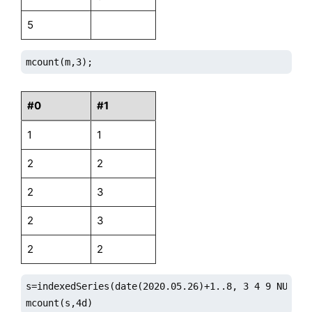
5
mcount(m,3);
#0
#1
1
1
2
2
2
3
2
3
2
2
s=indexedSeries(date(2020.05.26)+1..8, 3 4 9 NULL 4 
mcount(s,4d)