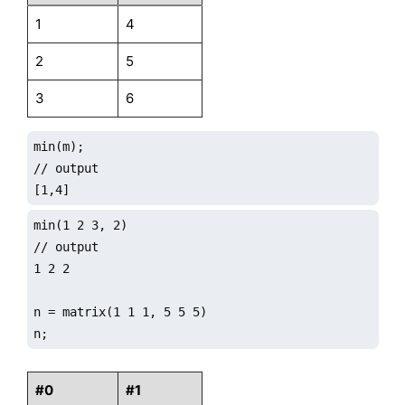
1
4
2
5
3
6
min(m);

// output

[1,4]
min(1 2 3, 2)

// output

1 2 2

n = matrix(1 1 1, 5 5 5)

n;
#0
#1