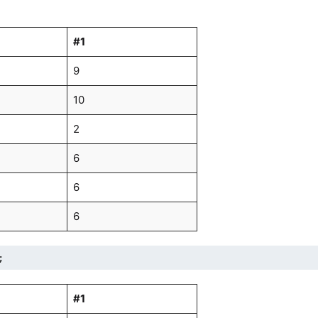
#1
9
10
2
6
6
6
;
#1