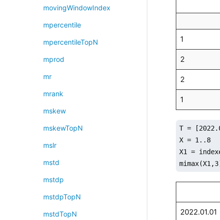
movingWindowIndex
mpercentile
1
mpercentileTopN
2
mprod
mr
2
mrank
1
mskew
mskewTopN
T = [2022.
X = 1..8

mslr
X1 = index
mstd
mimax(X1,3
mstdp
mstdpTopN
2022.01.01
mstdTopN