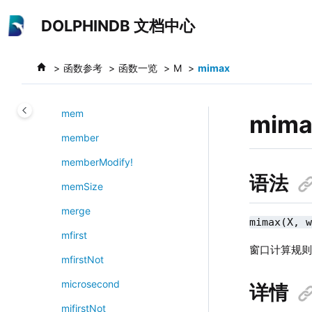
跳转到主要内容
mdd
DOLPHINDB 文档中心
md5
mean
函数参考
函数一览
M
mimax
med
mem
mima
member
memberModify!
语法
memSize
merge
mimax(X, 
mfirst
窗口计算规
mfirstNot
microsecond
详情
mifirstNot