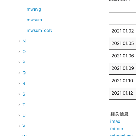
mwavg
mwsum
mwsumTopN
2021.01.02
N
2021.01.05
O
2021.01.06
P
2021.01.09
Q
2021.01.10
R
2021.01.12
S
T
相关信息
U
imax
V
mimin
mimaxLast