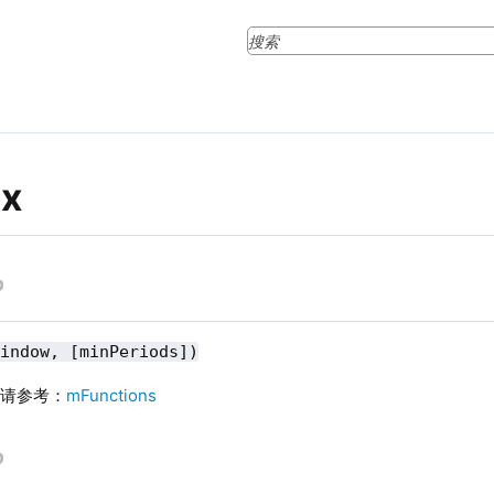
x
window, [minPeriods])
则请参考：
mFunctions