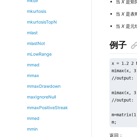
mkdir
当
X
是矩
mkurtosis
当
X
是表
mkurtosisTopN
当
X
是元
mlast
例子
mlastNot
mLowRange
x = 1.2 2 
mmad
mimax(x, 3)
mmax
//output: 
mmaxDrawdown
mimax(x, 3,
maxIgnoreNull
//output: 
mmaxPositiveStreak
m=matrix(1
mmed
m;
mmin
返回：