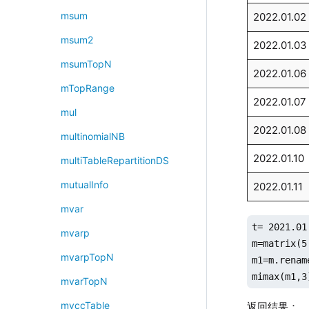
msum
2022.01.02
msum2
2022.01.03
msumTopN
2022.01.06
mTopRange
2022.01.07
mul
2022.01.08
multinomialNB
2022.01.10
multiTableRepartitionDS
mutualInfo
2022.01.11
mvar
t= 2021.01
mvarp
m=matrix(5
mvarpTopN
m1=m.renam
mimax(m1,3
mvarTopN
mvccTable
返回结果：