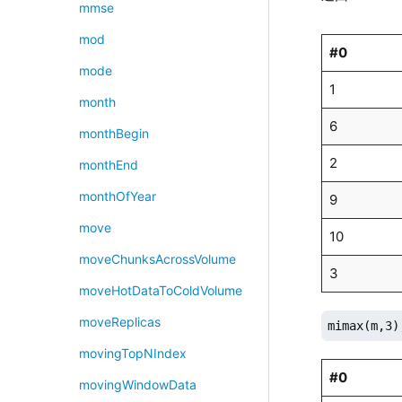
mmse
mod
#0
mode
1
month
6
monthBegin
2
monthEnd
monthOfYear
9
move
10
moveChunksAcrossVolume
3
moveHotDataToColdVolume
moveReplicas
mimax(m,3)
movingTopNIndex
#0
movingWindowData