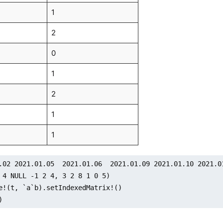
1
2
0
1
2
1
1
.02 2021.01.05  2021.01.06  2021.01.09 2021.01.10 2021.01
 4 NULL -1 2 4, 3 2 8 1 0 5)

e!(t, `a`b).setIndexedMatrix!()

)