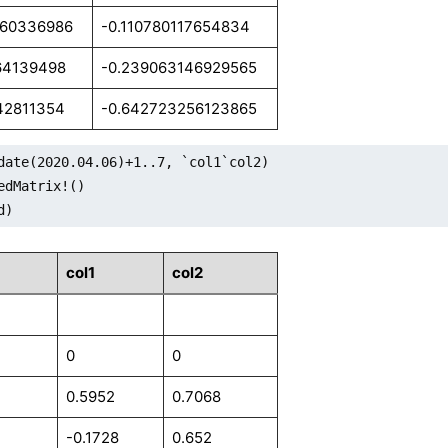
460336986
-0.110780117654834
64139498
-0.239063146929565
42811354
-0.642723256123865
date(2020.04.06)+1..7, `col1`col2)

edMatrix!()

d)
col1
col2
0
0
0.5952
0.7068
-0.1728
0.652