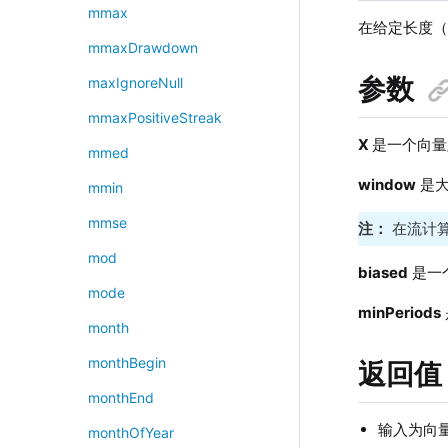
mmax
在给定长度
mmaxDrawdown
参数
maxIgnoreNull
mmaxPositiveStreak
X
是一个向量
mmed
window
是大
mmin
mmse
注：
在流计算
mod
biased
是一
mode
minPeriods
month
monthBegin
返回值
monthEnd
输入为向量
monthOfYear