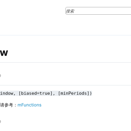
ew
window, [biased=true], [minPeriods])
则请参考：
mFunctions