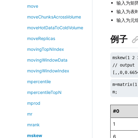
输入为矩
move
输入为表
moveChunksAcrossVolume
输入为元
moveHotDataToColdVolume
例子
moveReplicas
movingTopNIndex
mskew(1 2 
movingWindowData
// output

movingWindowIndex
[,,0,0.665
mpercentile
m=matrix(1
m;
mpercentileTopN
mprod
#0
mr
1
mrank
mskew
6