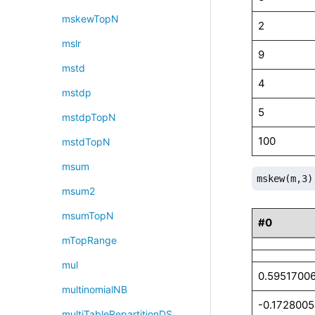
mskewTopN
2
mslr
9
mstd
4
mstdp
5
mstdpTopN
100
mstdTopN
msum
mskew(m,3)
msum2
msumTopN
#0
mTopRange
mul
0.5951700
multinomialNB
-0.172800
multiTableRepartitionDS