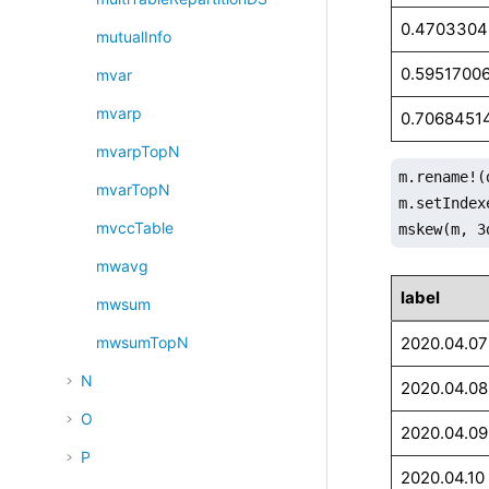
0.470330
mutualInfo
0.5951700
mvar
mvarp
0.7068451
mvarpTopN
m.rename!(
mvarTopN
m.setIndex
mvccTable
mskew(m, 3
mwavg
label
mwsum
2020.04.07
mwsumTopN
N
2020.04.08
O
2020.04.09
P
2020.04.10