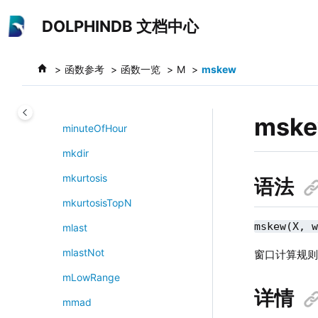
miminLast
跳转到主要内容
DOLPHINDB 文档中心
min
minIgnoreNull
函数参考
函数一览
M
mskew
minkowski
minute
msk
minuteOfHour
mkdir
mkurtosis
语法
mkurtosisTopN
mskew(X, 
mlast
mlastNot
窗口计算规
mLowRange
详情
mmad