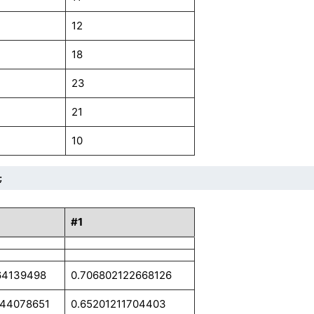
12
18
23
21
10
;
#1
64139498
0.706802122668126
544078651
0.65201211704403