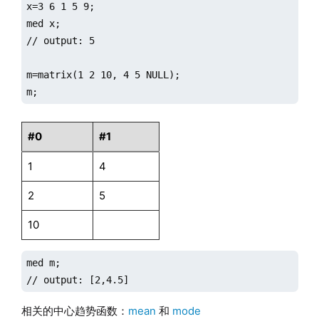
x=3 6 1 5 9;

med x;

// output: 5

m=matrix(1 2 10, 4 5 NULL);

m;
#0
#1
1
4
2
5
10
med m;

// output: [2,4.5]
相关的中心趋势函数：
mean
和
mode