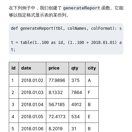
在下列例子中，我们创建了
函数。它能
generateReport
够以指定格式显示表的某些列。
def generateReport(tbl, colNames, colFormat): sql(s
t = table(1..100 as id, (1..100 + 2018.01.01) as da
t;
id
date
price
qty
city
1
2018.01.02
77.9896
375
A
2
2018.01.03
8.1332
7864
F
3
2018.01.04
56.7185
4912
B
4
2018.01.05
72.4173
534
E
5
2018.01.06
8.2019
31
B