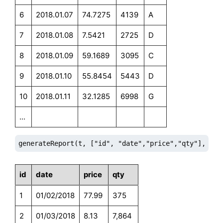
6
2018.01.07
74.7275
4139
A
7
2018.01.08
7.5421
2725
D
8
2018.01.09
59.1689
3095
C
9
2018.01.10
55.8454
5443
D
10
2018.01.11
32.1285
6998
G
...
generateReport(t, ["id", "date","price","qty"], ["0
id
date
price
qty
1
01/02/2018
77.99
375
2
01/03/2018
8.13
7,864