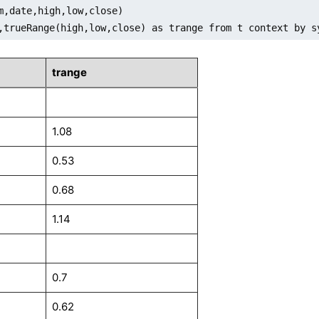
m,date,high,low,close)

,trueRange(high,low,close) as trange from t context by s
trange
1.08
0.53
0.68
1.14
0.7
0.62