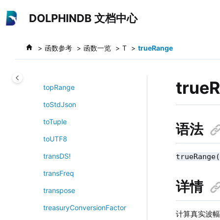
toColumnarTuple
跳转到主要内容
DOLPHINDB 文档中心
today
toJson
函数参考
函数一览
T
trueRange
tokenize
tokenizeBert
true
topRange
toStdJson
toTuple
语法
toUTF8
transDS!
trueRange
transFreq
详情
transpose
treasuryConversionFactor
计算真实波幅，即