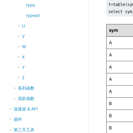
t=table(sy
type
select sym
typestr
U
sym
V
A
W
A
X
A
Y
Z
A
系列函数
A
高阶函数
B
连接器 & API
B
插件
B
第三方工具