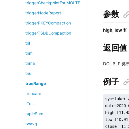
triggerCheckpointForIMOLTP
参数
triggerNodeReport
triggerPKEYCompaction
high
,
low
和
triggerTSDBCompaction
tril
返回值
trim
trima
DOUBLE 
triu
例子
trueRange
truncate
sym=take(`
tTest
date=2020.
high=[11.4
tupleSum
low=[10.91
twavg
close=[11.