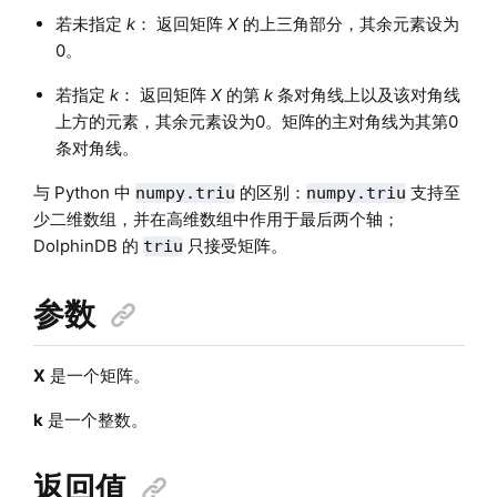
若未指定
k
： 返回矩阵
X
的上三角部分，其余元素设为
0。
若指定
k
： 返回矩阵
X
的第
k
条对角线上以及该对角线
上方的元素，其余元素设为0。矩阵的主对角线为其第0
条对角线。
与 Python 中
的区别：
支持至
numpy.triu
numpy.triu
少二维数组，并在高维数组中作用于最后两个轴；
DolphinDB 的
只接受矩阵。
triu
参数
X
是一个矩阵。
k
是一个整数。
返回值