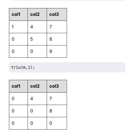
col1
col2
col3
1
4
7
0
5
8
0
0
9
triu(m,1);
col1
col2
col3
0
4
7
0
0
8
0
0
0