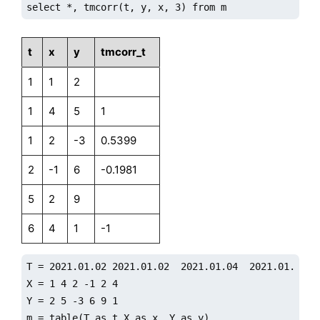
select *, tmcorr(t, y, x, 3) from m
t
x
y
tmcorr_t
1
1
2
1
4
5
1
1
2
-3
0.5399
2
-1
6
-0.1981
5
2
9
6
4
1
-1
T = 2021.01.02 2021.01.02  2021.01.04  2021.01.05 20
X = 1 4 2 -1 2 4

Y = 2 5 -3 6 9 1

m = table(T as t,X as x, Y as y)
