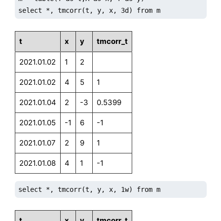
select *, tmcorr(t, y, x, 3d) from m
t
x
y
tmcorr_t
2021.01.02
1
2
2021.01.02
4
5
1
2021.01.04
2
-3
0.5399
2021.01.05
-1
6
-1
2021.01.07
2
9
1
2021.01.08
4
1
-1
select *, tmcorr(t, y, x, 1w) from m
t
x
y
tmcorr_t