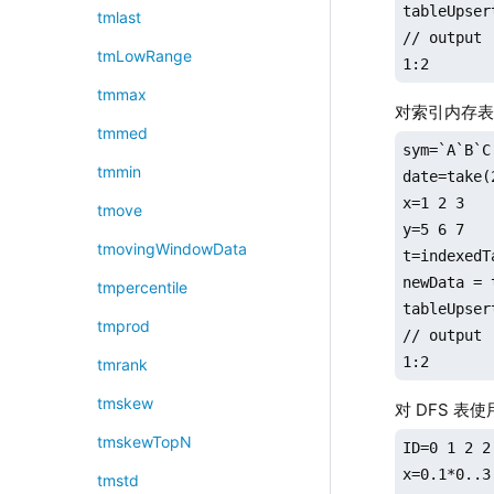
tableUpser
tmlast
// output

tmLowRange
1:2
tmmax
对索引内存
tmmed
sym=`A`B`C

tmmin
date=take(
x=1 2 3

tmove
y=5 6 7

tmovingWindowData
t=indexedT
newData = 
tmpercentile
tableUpser
tmprod
// output

1:2
tmrank
tmskew
对 DFS 表
tmskewTopN
ID=0 1 2 2

x=0.1*0..3

tmstd