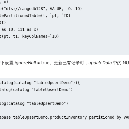
 x)

e("dfs://rangedb128", VALUE,  0..10)

tePartitionedTable(t, `pt, `ID)

t)

 as ID, 111 as x)

t(pt, t1, keyColNames=`ID)

引擎下设置
ignoreNull
= true。更新已有记录时，
updateData
中的 N
atalog(catalog="tableUpsertDemo")){

talog(catalog="tableUpsertDemo")

log(catalog="tableUpsertDemo")

abase tableUpsertDemo.productInventory partitioned by VAL