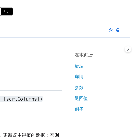
在本页上
语法
详情
参数
返回值
, [sortColumns])
例子
在，更新该主键值的数据；否则