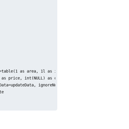
=table(1 as area, 1l as id, "A" as name, 10.0 as price, 1
as price, int(NULL) as qty)

ata=updateData, ignoreNull=true)

e
