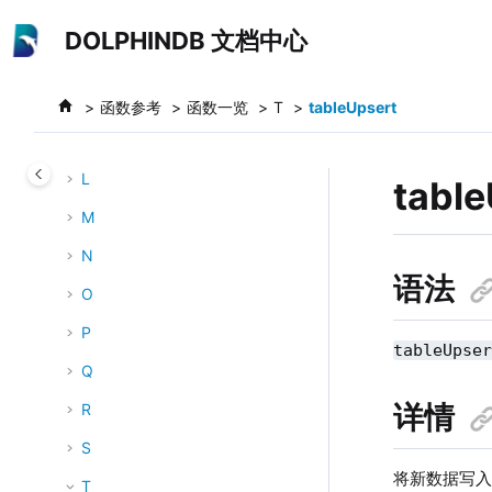
跳转到主要内容
H
DOLPHINDB 文档中心
I
J
函数参考
函数一览
T
tableUpsert
K
L
tabl
M
N
语法
O
P
tableUpse
Q
详情
R
S
将新数据写入
T