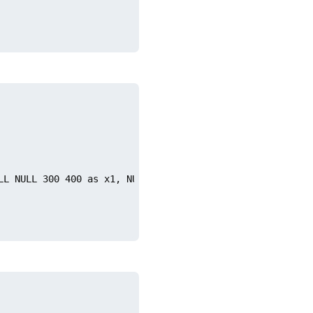
LL NULL 300 400 as x1, NULL 600 700 800 as y1);
