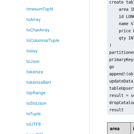
create tab
tmwsumTopN
    area IN
    id LONG
toArray
    name S
toCharArray
    price 
    qty INT
toColumnarTuple
)

today
partitione
primaryKey
toJson
go

tokenize
append!(ob
updateData
tokenizeBert
tableUpser
topRange
result = s
dropCatalo
toStdJson
result
toTuple
toUTF8
area