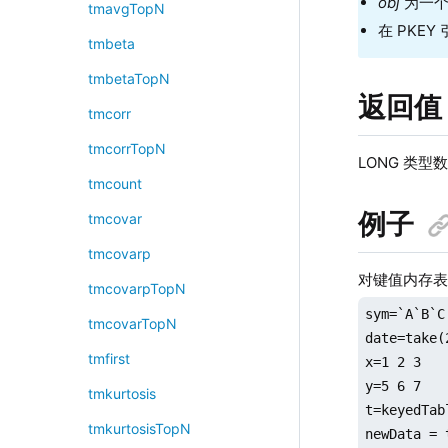
obj
为一个
tmavgTopN
在 PKE
tmbeta
tmbetaTopN
返回值
tmcorr
tmcorrTopN
LONG 类
tmcount
例子
tmcovar
tmcovarp
对键值内存
tmcovarpTopN
sym=`A`B`C

tmcovarTopN
date=take(
tmfirst
x=1 2 3

y=5 6 7

tmkurtosis
t=keyedTab
tmkurtosisTopN
newData = 