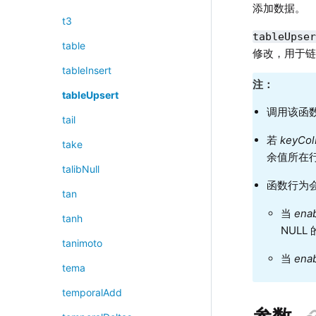
添加数据。
t3
tableUpse
table
修改，用于
tableInsert
注：
tableUpsert
调用该函
tail
若
keyCo
take
余值所在
talibNull
函数行为
tan
当
enab
tanh
NULL
tanimoto
当
enab
tema
temporalAdd