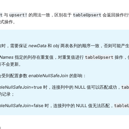
与
的用法一致，区别在于
会返回操作行
rt
upsert!
tableUpsert
链式操作。
数时，需要保证
newData
和
obj
两表各列的顺序一致，否则可能产
lNames
指定的列存在重复值，对重复值进行
操作，
tableUpsert
行不会更新。
会受到配置参数
enableNullSafeJoin
的影响：
leNullSafeJoin
=true 时，连接列中的 NULL 值可以匹配成功，
ta
 的记录；
leNullSafeJoin
=false 时，连接列中的 NULL 值无法匹配，
table