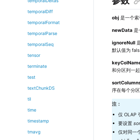
参数
temporalDeltas
temporalDiff
obj
是一个索
temporalFormat
newData
是
temporalParse
ignoreNull
temporalSeq
默认值为 fal
tensor
keyColNam
terminate
和分区列一
test
sortColumn
textChunkDS
序在每个分
til
注：
time
仅 OLA
timestamp
要设置
so
仅对同一
tmavg