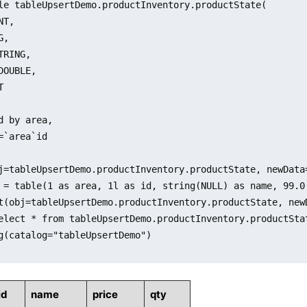
le tableUpsertDemo.productInventory.productState(

T,

,

TRING,

DOUBLE,



d by area,

=`area`id

j=tableUpsertDemo.productInventory.productState, newData
 = table(1 as area, 1l as id, string(NULL) as name, 99.0 
t(obj=tableUpsertDemo.productInventory.productState, newD
elect * from tableUpsertDemo.productInventory.productStat
g(catalog="tableUpsertDemo")

id
name
price
qty