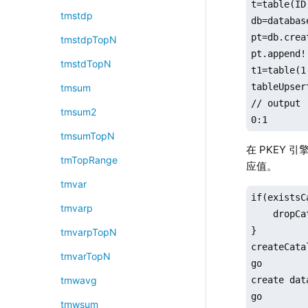
t=table(ID,
tmstdp
db=databas
pt=db.crea
tmstdpTopN
pt.append!(
tmstdTopN
t1=table(1
tableUpser
tmsum
// output

tmsum2
0:1
tmsumTopN
在 PKEY 
tmTopRange
应值。
tmvar
if(existsC
tmvarp
    dropCa
}

tmvarpTopN
createCata
tmvarTopN
go

create dat
tmwavg
go

tmwsum