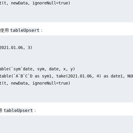
t(t, newData, ignoreNull=true)

表使用
：
tableUpsert
2021.01.06, 3)

able(`sym`date, sym, date, x, y)

table(`A`B`C`D as sym1, take(2021.01.06, 4) as date1, NU
t(t, newData, ignoreNull=true)

使用
：
tableUpsert