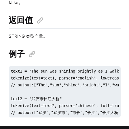
false。
返回值
STRING 类型向量。
例子
text1 = "The sun was shining brightly as I walked d
tokenize(text=text1, parser='english', lowercase=fal
// output:["The","sun","shine","bright","I","walk",
text2 = "武汉市长江大桥"

tokenize(text=text2, parser='chinese', full=true)

// output:["武汉","武汉市","市长","长江","长江大桥","