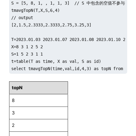
S = [5, 8, 1, , 1, 1, 3]  // S 中包含的空值不参与
tmavgTopN(T,X,S,6,4)

// output

[2,1.5,2.3333,2.3333,2.75,3.25,3]

T=2023.01.03 2023.01.07 2023.01.08 2023.01.10 2023.0
X=8 3 1 2 5 2

S=1 5 2 3 1 1

t=table(T as time, X as val, S as id)

select tmavgTopN(time,val,id,4,3) as topN from t
topN
8
3
2