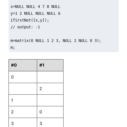
x=NULL NULL 4 7 8 NULL

y=1 2 NULL NULL NULL 6

ifirstNot([x,y]);

// output: -1

m=matrix(0 NULL 1 2 3, NULL 2 NULL 0 3);

m;
#0
#1
0
2
1
2
0
3
3