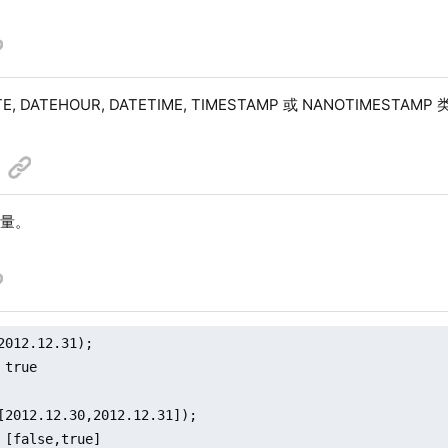
E, DATEHOUR, DATETIME, TIMESTAMP 或 NANOTIMEST
向量。
2012.12.31);

true

[2012.12.30,2012.12.31]);

 [false,true]