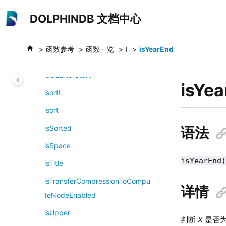
isOrderedDict
跳转到主要内容
DOLPHINDB 文档中心
isortTop
isPeak
函数参考
函数一览
I
isYearEnd
isQuarterEnd
isQuarterStart
isYe
isort!
isort
isSorted
语法
isSpace
isYearEnd
isTitle
isTransferCompressionToCompu
详情
teNodeEnabled
isUpper
判断
X
是否