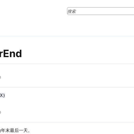
arEnd
(X)
为年末最后一天。