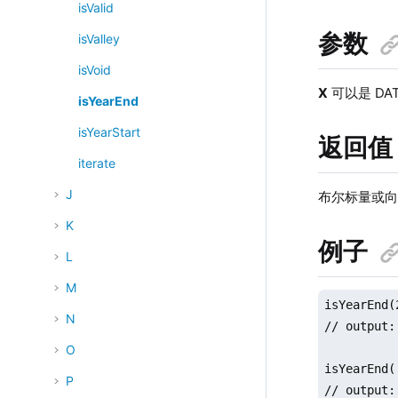
isValid
参数
isValley
isVoid
X
可以是 DAT
isYearEnd
isYearStart
返回值
iterate
J
布尔标量或
K
例子
L
M
isYearEnd(
N
// output: 
O
isYearEnd(
P
// output: