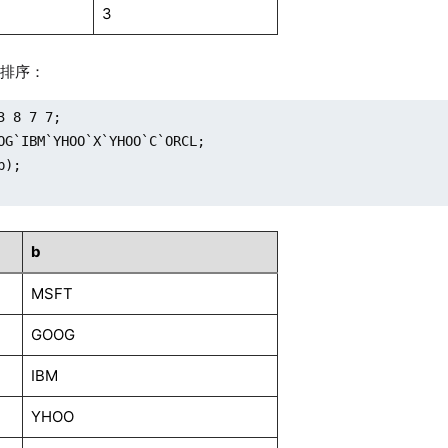
3
列排序：
3 8 7 7;

OG`IBM`YHOO`X`YHOO`C`ORCL;

);

b
MSFT
GOOG
IBM
YHOO