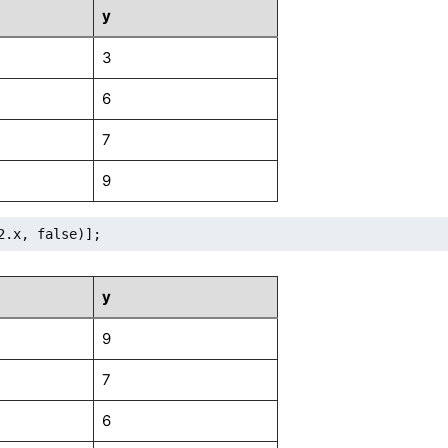
y
3
6
7
9
2.x, false)];
y
9
7
6