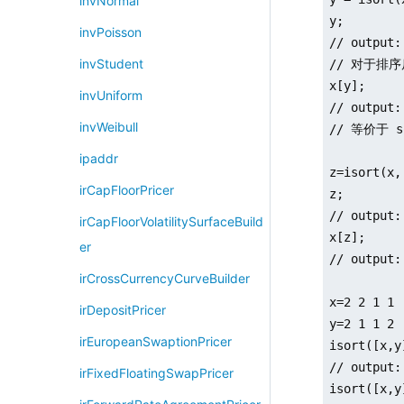
invNormal
y;

invPoisson
// output:
invStudent
// 对于排序
x[y];

invUniform
// output:
invWeibull
// 等价于 so
ipaddr
z=isort(x,
irCapFloorPricer
z;

// output:
irCapFloorVolatilitySurfaceBuild
x[z];

er
// output:
irCrossCurrencyCurveBuilder
x=2 2 1 1

irDepositPricer
y=2 1 1 2

irEuropeanSwaptionPricer
isort([x,y]
// output:
irFixedFloatingSwapPricer
isort([x,y