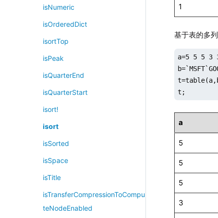
1
isNumeric
isOrderedDict
基于表的多
isortTop
a=5 5 5 3 
isPeak
b=`MSFT`GO
isQuarterEnd
t=table(a,b
t;
isQuarterStart
isort!
a
isort
5
isSorted
isSpace
5
isTitle
5
isTransferCompressionToCompu
3
teNodeEnabled