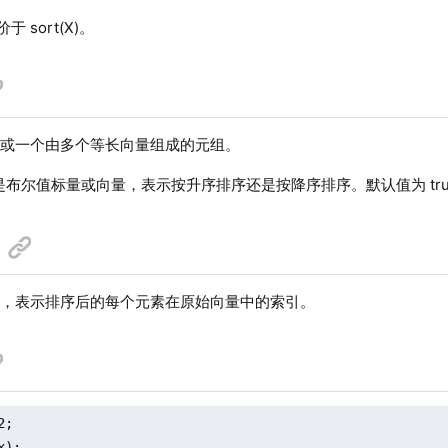
等价于 sort(X)。
或一个由多个等长向量组成的元组。
是布尔值标量或向量，表示按升序排序还是按降序排序。默认值为 tr
量，表示排序后的每个元素在原始向量中的索引。
;

);
