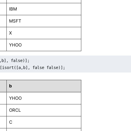
IBM
MSFT
X
YHOO
,b], false)];

isort([a,b], false false)];
b
YHOO
ORCL
C