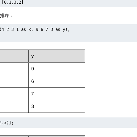
 [0,1,3,2]
列排序：
(4 2 3 1 as x, 9 6 7 3 as y);

y
9
6
7
3
2.x)];