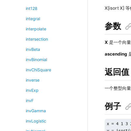
X[isort X] 
int128
integral
参数
interpolate
intersection
X
是一个向量
invBeta
ascending
invBinomial
返回值
invChiSquare
inverse
一个整型向
invExp
invF
例子
invGamma
invLogistic
x = 4 1 3 2
y = isort(x