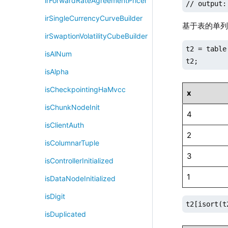
irForwardRateAgreementPricer
// output:
irSingleCurrencyCurveBuilder
基于表的单
irSwaptionVolatilityCubeBuilder
t2 = table
isAlNum
t2;
isAlpha
isCheckpointingHaMvcc
x
isChunkNodeInit
4
isClientAuth
2
isColumnarTuple
3
isControllerInitialized
1
isDataNodeInitialized
isDigit
t2[isort(t
isDuplicated