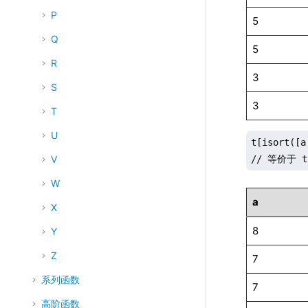
P
5
Q
5
R
3
S
3
T
U
t[isort([a
// 等价于 t[
V
W
a
X
8
Y
Z
7
系列函数
7
高阶函数