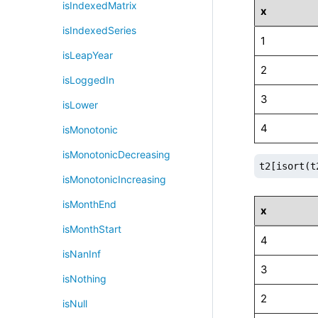
isIndexedMatrix
x
isIndexedSeries
1
isLeapYear
2
isLoggedIn
3
isLower
4
isMonotonic
isMonotonicDecreasing
t2[isort(t
isMonotonicIncreasing
isMonthEnd
x
isMonthStart
4
isNanInf
3
isNothing
2
isNull