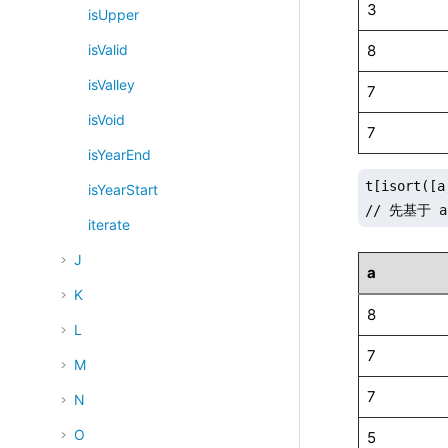
3
isUpper
8
isValid
isValley
7
isVoid
7
isYearEnd
t[isort([a
isYearStart
// 先基于 
iterate
J
a
K
8
L
7
M
7
N
O
5