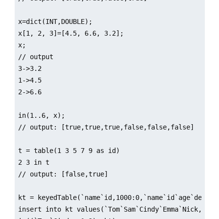
x=dict(INT,DOUBLE);

x[1, 2, 3]=[4.5, 6.6, 3.2];

x;

// output

3->3.2

1->4.5

2->6.6

in(1..6, x);

// output: [true,true,true,false,false,false]

t = table(1 3 5 7 9 as id)

2 3 in t

// output: [false,true]

kt = keyedTable(`name`id,1000:0,`name`id`age`departm
insert into kt values(`Tom`Sam`Cindy`Emma`Nick, 1 2