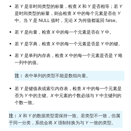
若
Y
是非时间类型的标量，检查
X
和
Y
是否相等；若
Y
是时间类型的标量，则会检查
X
中的每个元素是否在
Y
中。当
Y
是 NULL 值时，无论
X
为何值都返回 false。
若
Y
是向量，检查
X
中的每一个元素是否在
Y
中。
若
Y
是字典，检查
X
中的每一个元素是否是
Y
中的键。
若
Y
是单列内存表，检查
X
中的每一个元素是否是
Y
唯
一列中的值。
注：
表中单列的类型不能是数组向量。
若
Y
是键值表或索引内存表，检查
X
中的每一个元素是
否为
Y
中的主键。
X
中元素的个数必须与
Y
中主键列的
个数一致。
注：
X
和
Y
的数据类型需保持一致。若类型不一致，但属
于同一分类，系统会将
X
强制转换为与
Y
一致的类型。