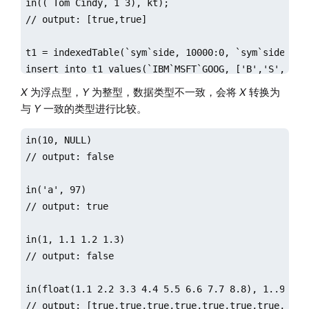
in((`Tom`Cindy, 1 3), kt);

// output: [true,true]

t1 = indexedTable(`sym`side, 10000:0, `sym`side`pric
insert into t1 values(`IBM`MSFT`GOOG, ['B','S','B'],
in((`IBM`MSFT, ['S','S']), t1);

X
为浮点型，
Y
为整型，数据类型不一致，会将
X
转换为
与
Y
一致的类型进行比较。
in(10, NULL)

// output: false

in('a', 97)

// output: true

in(1, 1.1 1.2 1.3)

// output: false

in(float(1.1 2.2 3.3 4.4 5.5 6.6 7.7 8.8), 1..9)

// output: [true,true,true,true,true,true,true,true