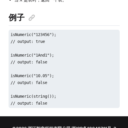
例子
isNumeric("123456");

// output: true

isNumeric("1And1");

// output: false

isNumeric("10.05");

// output: false

isNumeric(string());

// output: false