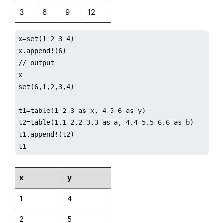
3
6
9
12
x=set(1 2 3 4)

x.append!(6)

// output

x

set(6,1,2,3,4)

t1=table(1 2 3 as x, 4 5 6 as y)

t2=table(1.1 2.2 3.3 as a, 4.4 5.5 6.6 as b)

t1.append!(t2)

t1
x
y
1
4
2
5