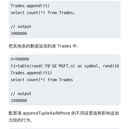
Trades.append!(t)

select count(*) from Trades;

// output

1000000
把其他表的数据追加到表 Trades 中。
n=500000

t1=table(rand(`FB`GE`MSFT,n) as symbol, rand(100.0, 
Trades.append!(t1)

select count(*) from Trades

// output

1500000
配置项
appendTupleAsAWhole
的不同设置值将影响追加
元组的行为。