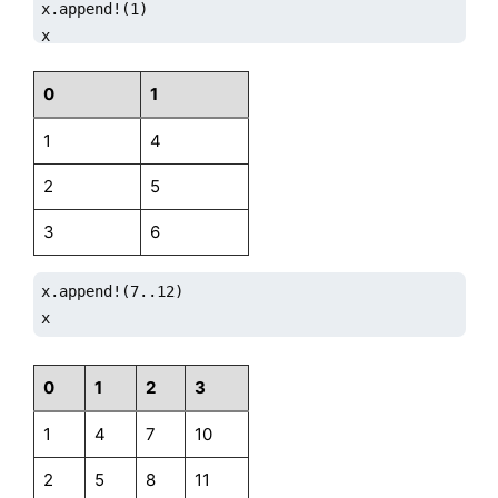
x.append!(1)

x

// output

[1]

0
1
x=array(SYMBOL, 0, 100)

1
4
append!(x, `TEST)

x

2
5
// output

["TEST"]

3
6
x=1..6$3:2

x.append!(7..12)

x
x
0
1
2
3
1
4
7
10
2
5
8
11