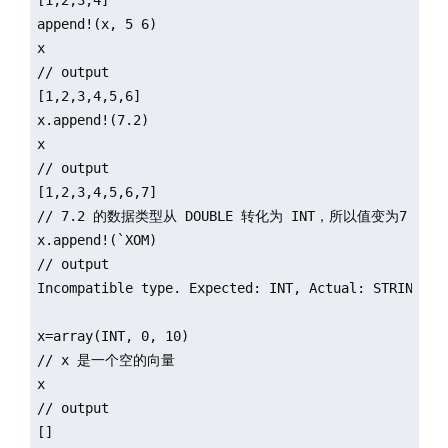
append!(x, 5 6)

x

// output

[1,2,3,4,5,6]

x.append!(7.2)

x

// output

[1,2,3,4,5,6,7]

// 7.2 的数据类型从 DOUBLE 转化为 INT，所以值变为7

x.append!(`XOM)

// output

Incompatible type. Expected: INT, Actual: STRING

x=array(INT, 0, 10)

// x 是一个空的向量

x

// output

[]
