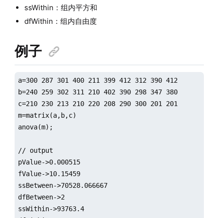
ssWithin：组内平方和
dfWithin：组内自由度
例子
a=300 287 301 400 211 399 412 312 390 412

b=240 259 302 311 210 402 390 298 347 380

c=210 230 213 210 220 208 290 300 201 201

m=matrix(a,b,c)

anova(m);

// output

pValue->0.000515

fValue->10.15459

ssBetween->70528.066667

dfBetween->2

ssWithin->93763.4
