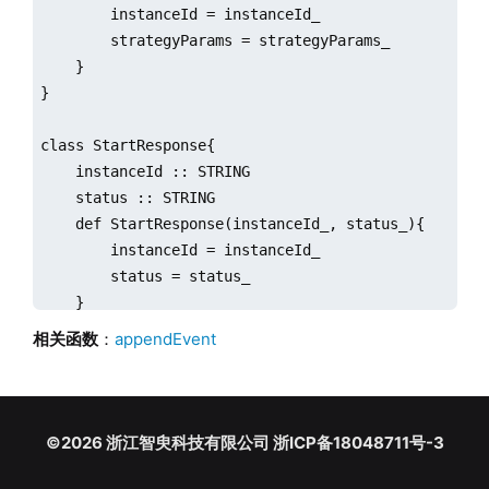
        instanceId = instanceId_

        strategyParams = strategyParams_

    }

}

class StartResponse{

    instanceId :: STRING

    status :: STRING

    def StartResponse(instanceId_, status_){

        instanceId = instanceId_

        status = status_

    }

}

相关函数
：
appendEvent
class Stratege:CEPMonitor {

	//构造函数

	def Stratege(){

©2026 浙江智臾科技有限公司 浙ICP备18048711号-3
	}

    def startStratege(StartRequestEvent){
