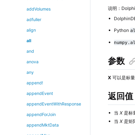
说明：Dolph
addVolumes
Dolphin
adfuller
Python
align
a
all
numpy.a
and
参数
anova
any
X
可以是标量
append!
appendEvent
返回值
appendEventWithResponse
当
X
是标
appendForJoin
当
X
是矩
appendMktData