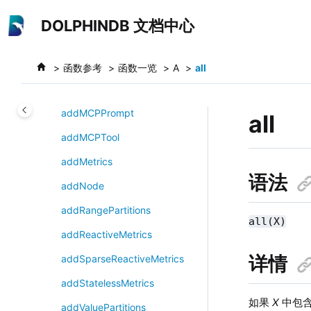
跳转到主要内容
addGroupMember
DOLPHINDB 文档中心
addIPBlackList
addIPWhiteList
函数参考
函数一览
A
all
addMarketHoliday
addMCPPrompt
all
addMCPTool
addMetrics
语法
addNode
addRangePartitions
all(X)
addReactiveMetrics
详情
addSparseReactiveMetrics
addStatelessMetrics
如果
X
中包含 
addValuePartitions