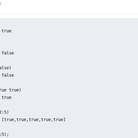
true

 false

lse)

 false

rue true)

true

:5)

 [true,true,true,true,true]

5);
