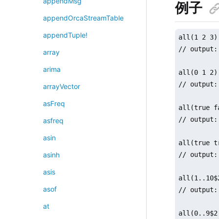
appendMsg
例子
appendOrcaStreamTable
appendTuple!
all(1 2 3)

// output: 
array
arima
all(0 1 2)

// output:
arrayVector
asFreq
all(true fa
// output:
asfreq
asin
all(true t
// output: 
asinh
asis
all(1..10$2
asof
// output:
at
all(0..9$2: