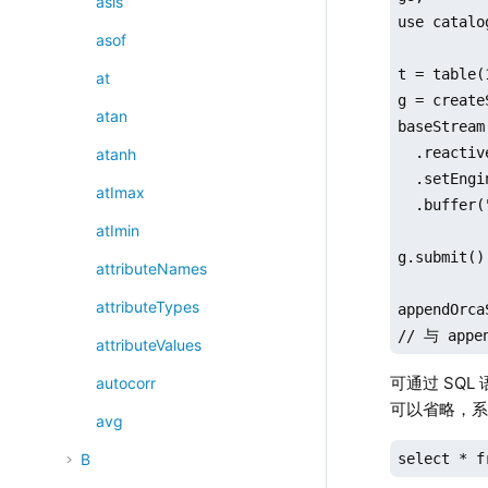
asis
use catalo
asof
t = table(
at
g = create
atan
baseStream
  .reactiv
atanh
  .setEngi
atImax
  .buffer(
atImin
g.submit()

attributeNames
attributeTypes
appendOrca
attributeValues
可通过 SQL
autocorr
可以省略，系统
avg
select * f
B