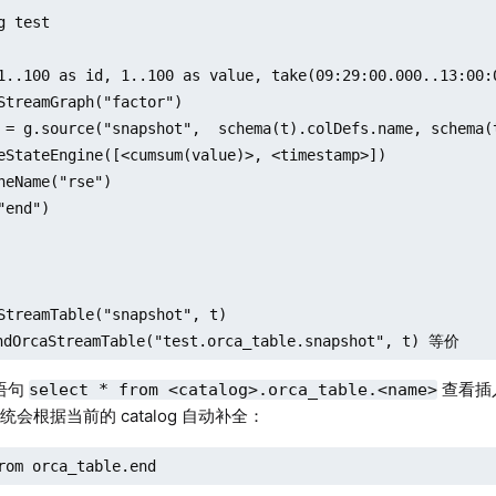
g test

1..100 as id, 1..100 as value, take(09:29:00.000..13:00:0
StreamGraph("factor")

 = g.source("snapshot",  schema(t).colDefs.name, schema(t
eStateEngine([<cumsum(value)>, <timestamp>])

neName("rse")

"end")

StreamTable("snapshot", t)

 语句
查看插入
select * from <catalog>.orca_table.<name>
会根据当前的 catalog 自动补全：
rom orca_table.end