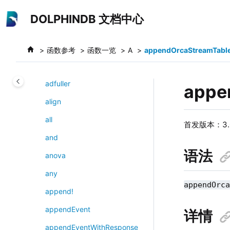
跳转到主要内容
addSparseReactiveMetrics
DOLPHINDB 文档中心
addStatelessMetrics
addValuePartitions
函数参考
函数一览
A
appendOrcaStreamTabl
addVolumes
adfuller
appe
align
all
首发版本：3.0
and
语法
anova
any
appendOrc
append!
appendEvent
详情
appendEventWithResponse