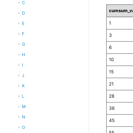
C
cumsum_v
D
1
E
F
3
G
6
H
10
I
15
J
21
K
28
L
M
36
N
45
O
55