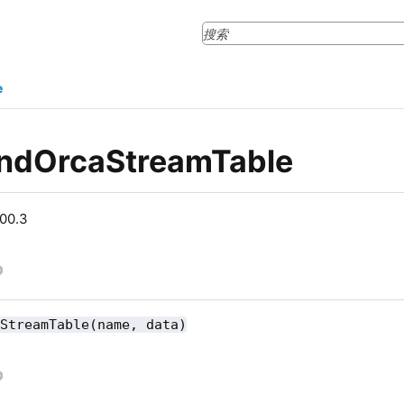
e
ndOrcaStreamTable
0.3
aStreamTable(name, data)