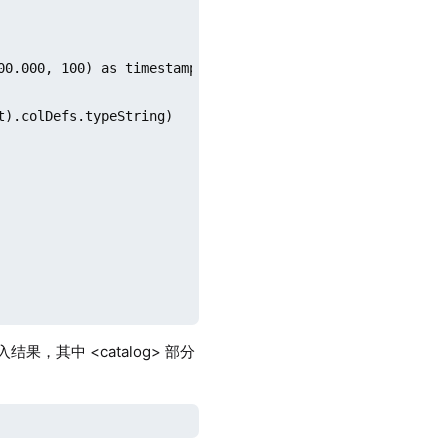
0.000, 100) as timestamp)

).colDefs.typeString)

结果，其中 <catalog> 部分