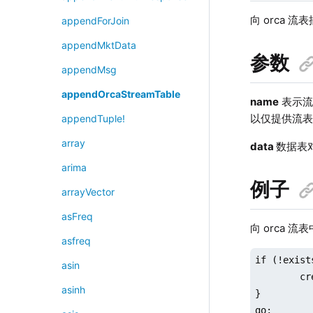
向 orca
appendForJoin
appendMktData
参数
appendMsg
appendOrcaStreamTable
name
表示流表
以仅提供流表名
appendTuple!
array
data
数据表
arima
例子
arrayVector
asFreq
向 orca 流表
asfreq
if (!exist
asin
	createCatalog("test")

asinh
}

go;
