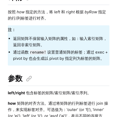
按照
how
指定的方法，将
left
和
right
根据
byRow
指定
的行/列标签进行对齐。
注：
返回矩阵不保留输入矩阵的属性，如：输入索引矩阵，
返回非索引矩阵。
通过函数
设置普通矩阵的标签；通过 exec +
rename!
pivot by 也会生成以 pivot by 指定列为标签的矩阵。
参数
left/right
包含标签的矩阵/索引矩阵/索引序列。
how
矩阵的对齐方法。通过将矩阵的行列标签进行 join 操
作，来实现标签对齐。可选值为：'outer' (or 'fj'), 'inner'
(or 'ej'), 'left' (or 'lj'), or 'asof ('aj')'，表示不同的连接方