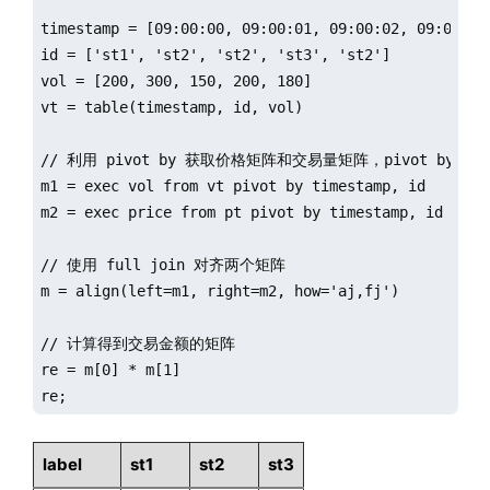
timestamp = [09:00:00, 09:00:01, 09:00:02, 09:00:05,
id = ['st1', 'st2', 'st2', 'st3', 'st2']

vol = [200, 300, 150, 200, 180]

vt = table(timestamp, id, vol)

// 利用 pivot by 获取价格矩阵和交易量矩阵，pivot by 
m1 = exec vol from vt pivot by timestamp, id

m2 = exec price from pt pivot by timestamp, id

// 使用 full join 对齐两个矩阵

m = align(left=m1, right=m2, how='aj,fj')

// 计算得到交易金额的矩阵

re = m[0] * m[1]

re;
label
st1
st2
st3