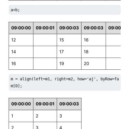
a+b;
09:00:00
09:00:01
09:00:03
09:00:03
09:00:04
12
15
16
14
17
18
16
19
20
m = align(left=m1, right=m2, how='aj', byRow=false);
m[0];
09:00:00
09:00:01
09:00:03
1
2
3
2
3
4