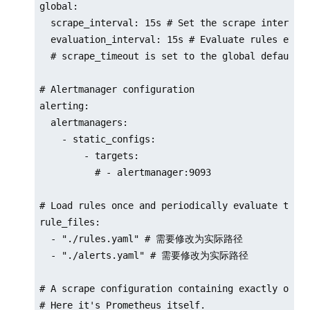
global:

  scrape_interval: 15s # Set the scrape interval 
  evaluation_interval: 15s # Evaluate rules every
  # scrape_timeout is set to the global default (
# Alertmanager configuration

alerting:

  alertmanagers:

    - static_configs:

        - targets:

          # - alertmanager:9093

# Load rules once and periodically evaluate them 
rule_files:

  - "./rules.yaml" # 需要修改为实际路径

  - "./alerts.yaml" # 需要修改为实际路径

# A scrape configuration containing exactly one e
# Here it's Prometheus itself.
