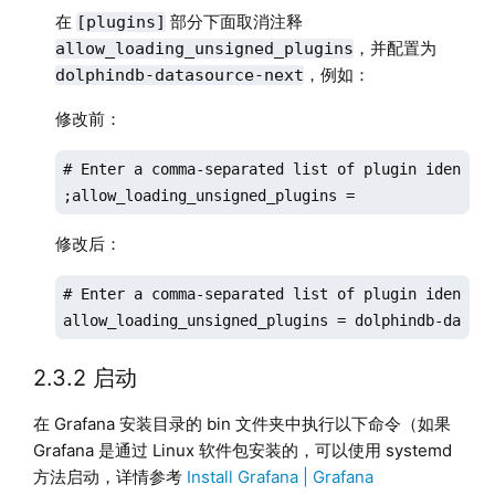
        refresh_interval: 1m                     
在
部分下面取消注释
[plugins]
    metrics_path: /probe           

，并配置为
allow_loading_unsigned_plugins
    relabel_configs:    

，例如：
dolphindb-datasource-next
      - source_labels: [__address__]      

修改前：
        target_label: __param_target

      - source_labels: [__param_target]          
# Enter a comma-separated list of plugin identifi
        target_label: instance            

;allow_loading_unsigned_plugins =
      - target_label: __address__

        replacement: 192.168.100.45:8000 # 需
修改后：
  - job_name: 'dolphindb_exporter_45' # 需要唯一   
    static_configs:                 

# Enter a comma-separated list of plugin identifi
      - targets: [192.168.100.45:8000] # 需要
allow_loading_unsigned_plugins = dolphindb-datas
  - job_name: 'dolphindb_exporter_machine_45' #
    static_configs:                 

2.3.2 启动
      - targets: [192.168.100.45:8000] # 需要
    metrics_path: /machine_metrics
在 Grafana 安装目录的 bin 文件夹中执行以下命令（如果
Grafana 是通过 Linux 软件包安装的，可以使用 systemd
方法启动，详情参考
Install Grafana | Grafana