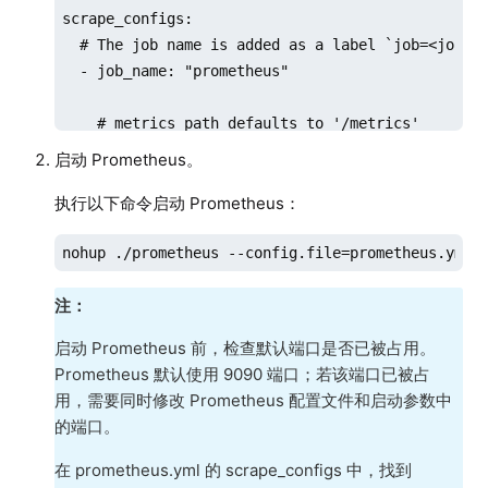
scrape_configs:

  # The job name is added as a label `job=<job_na
  - job_name: "prometheus"

    # metrics_path defaults to '/metrics'

    # scheme defaults to 'http'.

启动 Prometheus。
执行以下命令启动 Prometheus：
    static_configs:

      - targets: ["localhost:9090"]

nohup ./prometheus --config.file=prometheus.yml 
       # The label name is added as a label `labe
        labels:

注：
          app: "prometheus"

启动 Prometheus 前，检查默认端口是否已被占用。
  - job_name: "dolphindb_exporter_targets_43" #
Prometheus 默认使用 9090 端口；若该端口已被占
    http_sd_configs:                 

用，需要同时修改 Prometheus 配置文件和启动参数中
      - url: http://192.168.100.43:8000/targ
的端口。
        refresh_interval: 1m                     
    metrics_path: /probe           

在 prometheus.yml 的 scrape_configs 中，找到