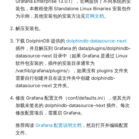
Grafana Enterprise 13.0.1），官网提供了不同系统的安
    metrics_path: /probe           

装包，本教程使用 Standalone Linux Binaries 安装包作
    relabel_configs:    

为示例，其他安装包的安装方法见
官网文档
。
      - source_labels: [__address__]      

        target_label: __param_target

解压安装包。
      - source_labels: [__param_target]          
        target_label: instance            

下载 DolphinDB 提供的
dolphindb-datasource-next
      - target_label: __address__

插件，并且解压到 Grafana 的 data/plugins/dolphindb-
        replacement: 192.168.100.44:8000 # 需
datasource-next 目录中（如果 Grafana 是通过 Linux
  - job_name: 'dolphindb_exporter_44' # 需要唯一   
软件包安装的，插件的安装目录通常为
    static_configs:                 

/var/lib/grafana/plugins/），如果没有 plugins 文件夹
      - targets: [192.168.100.44:8000] # 需要
需要自行创建并且在该文件夹中创建 dolphindb-
  - job_name: 'dolphindb_exporter_machine_44' #
datasource-next 文件夹。
    static_configs:                 

修改 Grafana 配置文件（conf/defaults.ini），使其允许
      - targets: [192.168.100.44:8000] # 需要
加载未签名的 dolphindb-datasource-next 插件。每次
    metrics_path: /machine_metrics

修改配置项后，需重启 Grafana。
  - job_name: "dolphindb_exporter_targets_45" #
推荐阅读
Grafana 配置说明文档
，然后打开并编辑配置
    http_sd_configs:                 

文件。
      - url: http://192.168.100.45:8000/targ