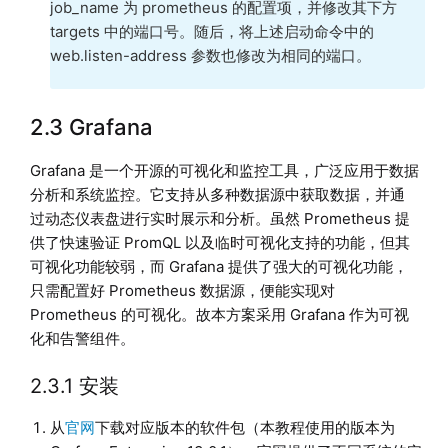
    relabel_configs:    

job_name 为 prometheus 的配置项，并修改其下方
      - source_labels: [__address__]      

targets 中的端口号。随后，将上述启动命令中的
        target_label: __param_target

web.listen-address 参数也修改为相同的端口。
      - source_labels: [__param_target]          
        target_label: instance            

      - target_label: __address__

2.3 Grafana
        replacement: 192.168.100.43:8000 # 需
Grafana 是一个开源的可视化和监控工具，广泛应用于数据
  - job_name: 'dolphindb_exporter_43' # 需要唯一   
分析和系统监控。它支持从多种数据源中获取数据，并通
    static_configs:                 

过动态仪表盘进行实时展示和分析。虽然 Prometheus 提
      - targets: [192.168.100.43:8000] # 需要
供了快速验证 PromQL 以及临时可视化支持的功能，但其
  - job_name: 'dolphindb_exporter_machine_43' #
可视化功能较弱，而 Grafana 提供了强大的可视化功能，
    static_configs:                 

只需配置好 Prometheus 数据源，便能实现对
      - targets: [192.168.100.43:8000] # 需要
Prometheus 的可视化。故本方案采用 Grafana 作为可视
    metrics_path: /machine_metrics

化和告警组件。
  - job_name: "dolphindb_exporter_targets_44" #
2.3.1 安装
    http_sd_configs:                 

      - url: http://192.168.100.44:8000/targ
从
官网
下载对应版本的软件包（本教程使用的版本为
        refresh_interval: 1m                     