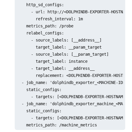
    http_sd_configs:                      

      - url: http://<DOLPHINDB-EXPORTER-HOSTN
        refresh_interval: 1m                     
    metrics_path: /probe           

    relabel_configs:    

      - source_labels: [__address__]      

        target_label: __param_target

      - source_labels: [__param_target]          
        target_label: instance            

      - target_label: __address__

        replacement: <DOLPHINDB-EXPORTER-HOST
  - job_name: 'dolphindb_exporter_<MACHINE-ID>'
    static_configs:                 

      - targets: [<DOLPHINDB-EXPORTER-HOSTNAM
  - job_name: 'dolphindb_exporter_machine_<MACH
    static_configs:                 

      - targets: [<DOLPHINDB-EXPORTER-HOSTNAM
    metrics_path: /machine_metrics