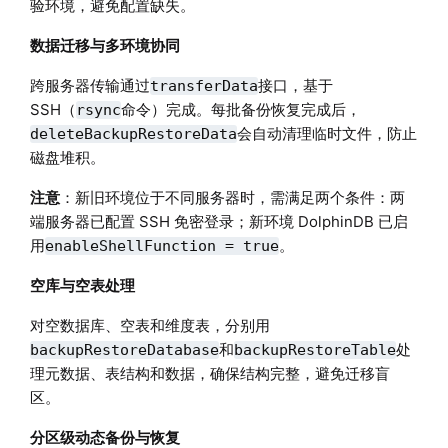
验环境，避免配置缺失。
数据迁移与多环境协同
跨服务器传输通过
接口，基于
transferData
SSH（
命令）完成。每批备份恢复完成后，
rsync
会自动清理临时文件，防止
deleteBackupRestoreData
磁盘堆积。
注意
：新旧环境位于不同服务器时，需满足两个条件：两
端服务器已配置 SSH 免密登录；新环境 DolphinDB 已启
用
。
enableShellFunction = true
空库与空表处理
对空数据库、空表和维度表，分别用
和
处
backupRestoreDatabase
backupRestoreTable
理元数据、表结构和数据，确保结构完整，避免迁移盲
区。
分区级动态备份与恢复